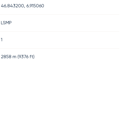
46.843200, 6.915060
LSMP
1
2858
m (
9376
ft)