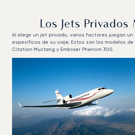
Los Jets Privado
Al elegir un jet privado, varios factores juegan u
específicos de su viaje. Estos son los modelos 
Citation Mustang y Embraer Phenom 300.
Aeropuerto de Payerne : Los 3 modelos de aeronave 
Foto de la aeronave
Modelo de aeronave
Asiento
Velocidad (km/h)
Velocidad (nudos)
Autonomía 
Autonomía (NM)