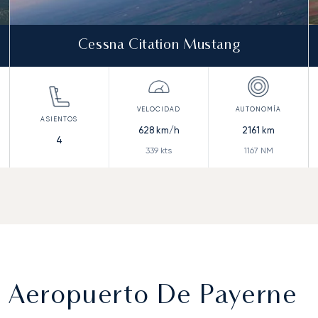
Cessna Citation Mustang
628
km/h
2161
km
4
339
kts
1167
NM
l Aeropuerto De Payerne