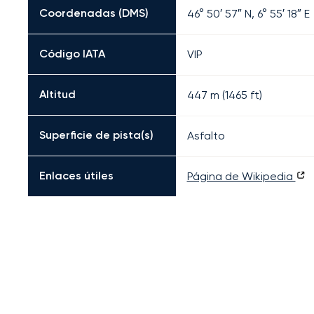
Coordenadas (DMS)
46° 50′ 57″ N, 6° 55′ 18″ E
Código IATA
VIP
Altitud
447 m (1465 ft)
Superficie de pista(s)
Asfalto
Enlaces útiles
Página de Wikipedia