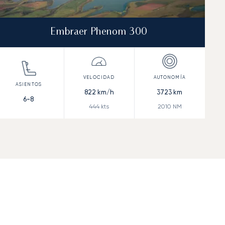
Embraer Phenom 300
822
km/h
3723
km
6-8
444
kts
2010
NM