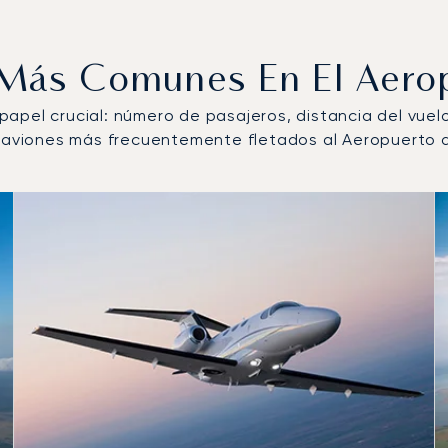
s Más Comunes En El Aero
n papel crucial: número de pasajeros, distancia del vue
de aviones más frecuentemente fletados al Aeropuerto 
más operados por número de movimientos de vuelo en 2025
s
(km)