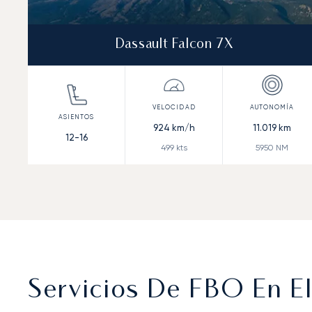
Dassault Falcon 7X
924
km/h
11.019
km
12-16
499
kts
5950
NM
Servicios De FBO En E