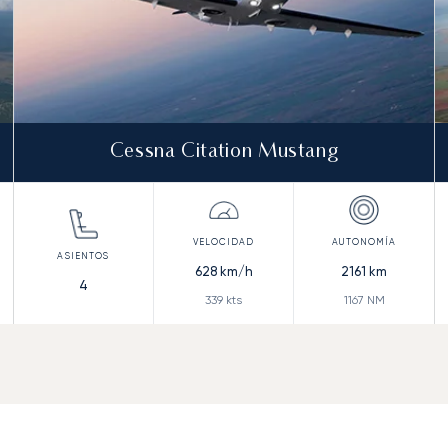
Cessna Citation Mustang
628
km/h
2161
km
4
339
kts
1167
NM