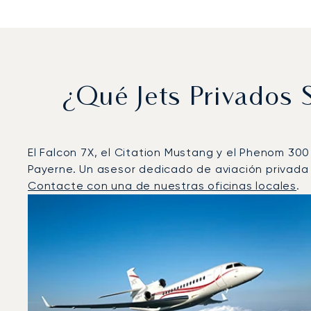
¿Qué Jets Privados
El Falcon 7X, el Citation Mustang y el Phenom 300
Payerne. Un asesor dedicado de aviación privada 
Contacte con una de nuestras oficinas locales
.
Payerne : Los 3 modelos de aeronave más operados p
Foto de la aeronave
Modelo de aeronave
Asiento
Velocidad (km/h)
Velocidad (nudos)
Autonomía 
Autonomía (NM)