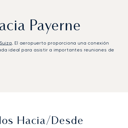
hacia Payerne
Suiza
. El aeropuerto proporciona una conexión
gada ideal para asistir a importantes reuniones de
ajar o relajarse con la máxima discreción.
sus compromisos.
iva es evidente. Esta dedicación a la seguridad
iaje se gestiona con los más altos estándares de
ados Hacia/desde