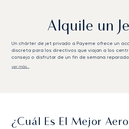
Alquile un J
Un chárter de jet privado a Payerne ofrece un ac
discreta para los directivos que viajan a los cent
consejo o disfrutar de un fin de semana reparador
ver más...
En LunaJets, personalizamos cada detalle de su v
Nuestro equipo se adapta por completo a su agen
Como el primer bróker de Europa con certificació
auditada proporciona una garantía absoluta para
calidad y discreción de principio a fin.
¿Cuál Es El Mejor Aer