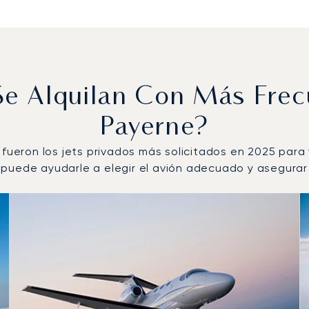
 Se Alquilan Con Más Fre
Payerne?
 fueron los jets privados más solicitados en 2025 para
puede ayudarle a elegir el avión adecuado y asegurar l
or número de movimientos de vuelo en 2025
s
(km)