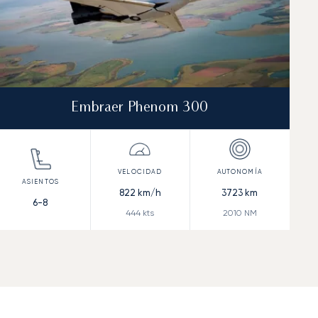
Embraer Phenom 300
822
km/h
3723
km
6-8
444
kts
2010
NM