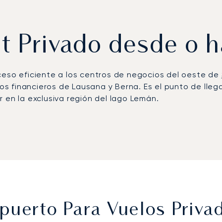
et Privado desde o 
ceso eficiente a los centros de negocios del oeste de
ros financieros de Lausana y Berna. Es el punto de lle
 en la exclusiva región del lago Lemán.
iaje. Su vuelo es un espacio personal donde puede trab
da para garantizar una llegada discreta y puntual a 
n ARGUS, nuestro compromiso con la excelencia operat
 sus viajes ejecutivos a Payerne, asegurando que su v
opuerto Para Vuelos Priv