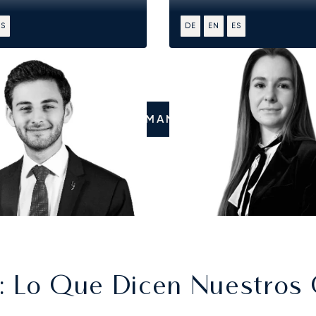
ES
DE
EN
ES
LLÁMANOS
: Lo Que Dicen Nuestros 