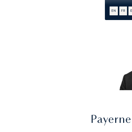
EN
FR
Payerne