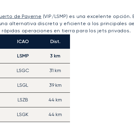
uerto de Payerne
(VIP/LSMP) es una excelente opción. 
e una alternativa discreta y eficiente a los principale
rápidas operaciones en tierra para los jets privados.
ICAO
Dist.
LSMP
3 km
LSGC
31 km
LSGL
39 km
LSZB
44 km
LSGK
44 km