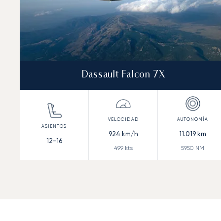
Dassault Falcon 7X
924
km/h
11.019
km
12-16
499
kts
5950
NM