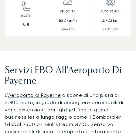
822
km/h
3.723
km
6-8
444
kts
2.010
NM
Servizi FBO All'Aeroporto Di
Payerne
L'
Aeroporto di Payerne
dispone di una pista di
2.800 metri, in grado di accogliere aeromobili di
varie dimensioni, dai light jet fino ai grandi
business jet a lungo raggio come il Bombardier
Global 7500 o il Gulfstream G700. Senza voli
commerciali di linea, l'aeroporto è interamente