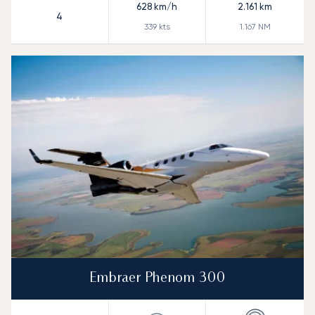
628
km/h
2.161
km
4
339
kts
1.167
NM
Embraer Phenom 300