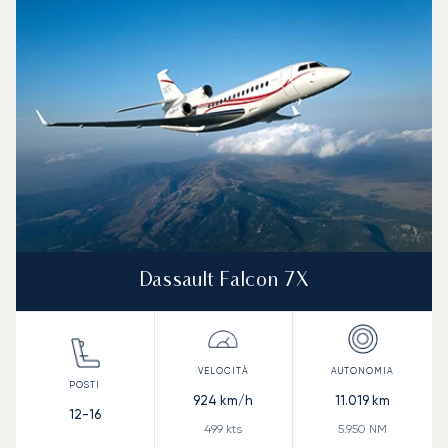
Autonomia (NM)
Dassault Falcon 7X
924
km/h
11.019
km
12-16
499
kts
5.950
NM