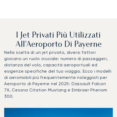
I Jet Privati Più Utilizzati
All'Aeroporto Di Payerne
Nella scelta di un jet privato, diversi fattori
giocano un ruolo cruciale: numero di passeggeri,
distanza del volo, capacità aeroportuali ed
esigenze specifiche del tuo viaggio. Ecco i modelli
di aeromobili più frequentemente noleggiati per
Aeroporto di Payerne nel 2025: Dassault Falcon
7X, Cessna Citation Mustang e Embraer Phenom
300.
Aeroporto di Payerne : I 3 modelli di aeromobile più utilizz
Foto dell'aeromobile
Modello di aeromobile
Posti
Velocità (km/h)
Velocità (nodi)
Autonomia (