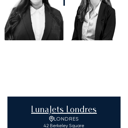
LunaJets Londres
LONDRES
42 Berkeley Square