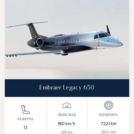
Velocidad (km/h)
Velocidad (nudos)
Autonomía (km
Autonomía (NM)
Embraer Legacy 650
850
km/h
7223
km
13
459
kts
3900
NM