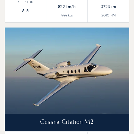
822
km/h
3723
km
6-8
444
kts
2010
NM
Cessna Citation M2