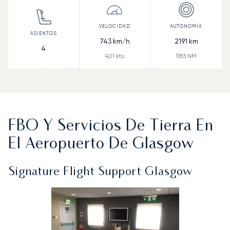
743
km/h
2191
km
4
401
kts
1183
NM
FBO Y Servicios De Tierra En
El Aeropuerto De Glasgow
Signature Flight Support Glasgow