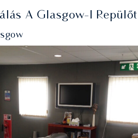
gálás A Glasgow-I Repülő
lasgow