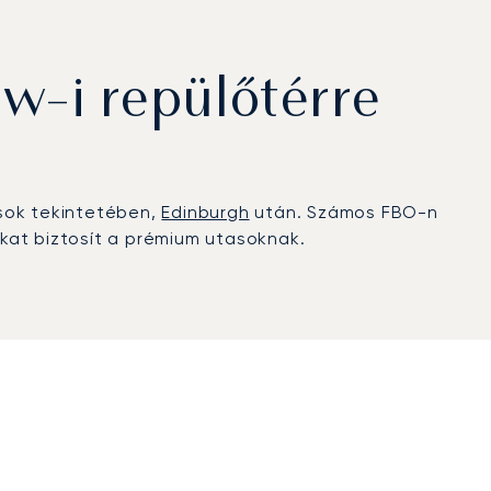
w-i repülőtérre
ások tekintetében,
Edinburgh
után. Számos FBO-n
okat biztosít a prémium utasoknak.