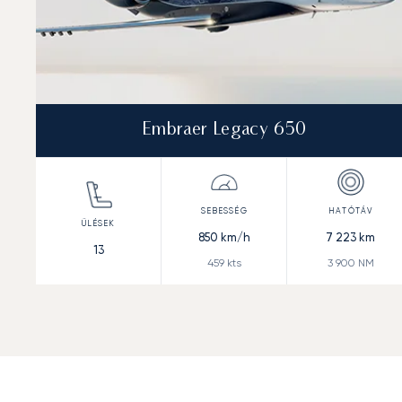
Embraer Legacy 650
850
km/h
7 223
km
13
459
kts
3 900
NM