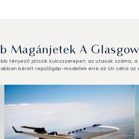
bb Magánjetek A Glasgow-
b tényező játszik kulcsszerepet: az utasok száma, a r
abban bérelt repülőgép-modellek erre az úti célra az
típus a repülési forgalom száma alapján 2025-ben
km)