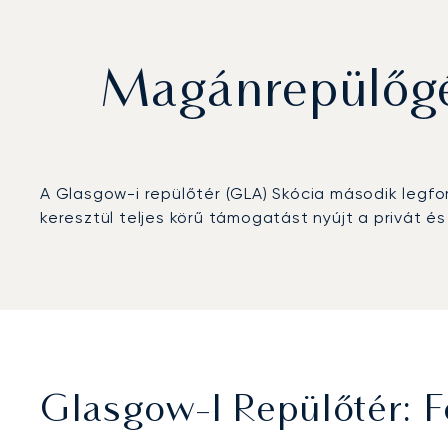
Magánrepülőgép
A Glasgow-i repülőtér (GLA) Skócia második legf
keresztül teljes körű támogatást nyújt a privát é
Glasgow-I Repülőtér: 