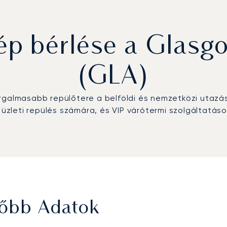
 bérlése a Glasgo
(GLA)
orgalmasabb repülőtere a belföldi és nemzetközi utaz
s üzleti repülés számára, és VIP várótermi szolgáltatás
Főbb Adatok