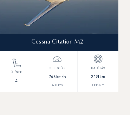
Cessna Citation M2
743
km/h
2 191
km
4
401
kts
1 183
NM