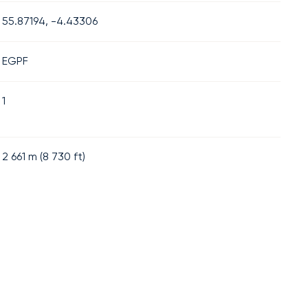
55.87194, -4.43306
EGPF
1
2 661
m (
8 730
ft)