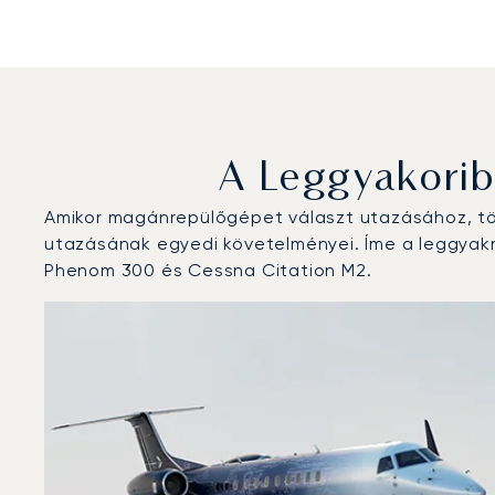
A Leggyakori
Amikor magánrepülőgépet választ utazásához, töb
utazásának egyedi követelményei. Íme a leggyakr
Phenom 300 és Cessna Citation M2.
Glasgow-i repülőtér : A 3 legtöbbet repült repülőgép-
Repülőgép fotója
Repülőgép-típus
Ülőhelyek
Sebesség (km/h)
Sebesség (csomó)
Hatótávolság (
Hatótávolság (NM)