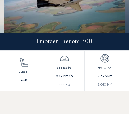
Embraer Phenom 300
822
km/h
3 723
km
6-8
444
kts
2 010
NM