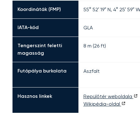
Koordináták (FMP)
55° 52′ 19″ N, 4° 25′ 59″ 
IATA-kód
GLA
Tengerszint feletti
8 m (26 ft)
magasság
Futópálya burkolata
Aszfalt
Hasznos linkek
Repülőtér weboldala
Wikipédia-oldal