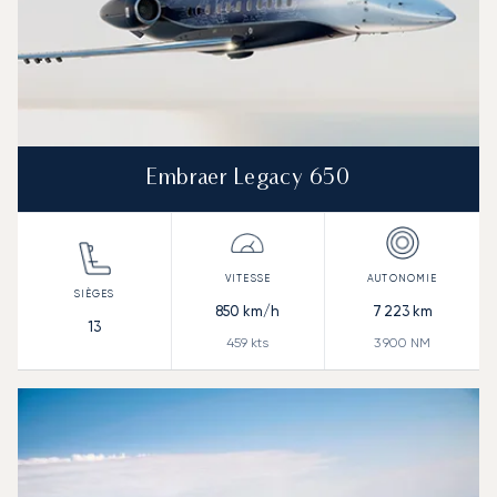
Embraer Legacy 650
850
km/h
7 223
km
13
459
kts
3 900
NM