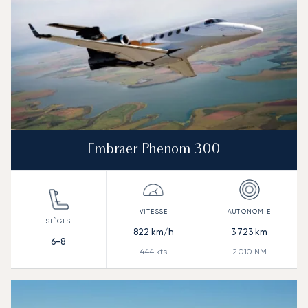
Embraer Phenom 300
822
km/h
3 723
km
6-8
444
kts
2 010
NM