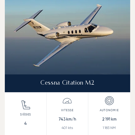
Cessna Citation M2
743
km/h
2 191
km
4
401
kts
1 183
NM