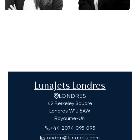
LunaJets Londres
LONDRES
42 Berkeley Square
Londres
W1J 5AW
Royaume-Uni
+44 2074 095 095
london@lunajets.com