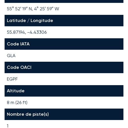
55° 52′ 19″ N, 4° 25′ 59″ W
Latitude / Longitude
55.87194, -4.43306
Code IATA
GLA
Code OACI
EGPF
Altitude
8 m (26 ft)
Nombre de piste(s)
1