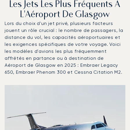
Les Jets Les Plus Fréquents À
L'Aéroport De Glasgow
Lors du choix d'un jet privé, plusieurs facteurs
jouent un rôle crucial : le nombre de passagers, la
distance du vol, les capacités aéroportuaires et
les exigences spécifiques de votre voyage. Voici
les modèles d'avions les plus fréquemment
affrétés en partance ou à destination de
Aéroport de Glasgow en 2025 : Embraer Legacy
650, Embraer Phenom 300 et Cessna Citation M2.
Aéroport de Glasgow : Les 3 modèles d'aéronefs les plu
Photo de l'aéronef
Modèle d'aéronef
Sièges
Vitesse (km/h)
Vitesse (nœuds)
Autonomie (km)
Autonomie (NM)