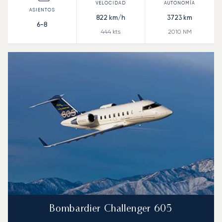
822
km/h
3723
km
6-8
444
kts
2010
NM
Bombardier Challenger 605