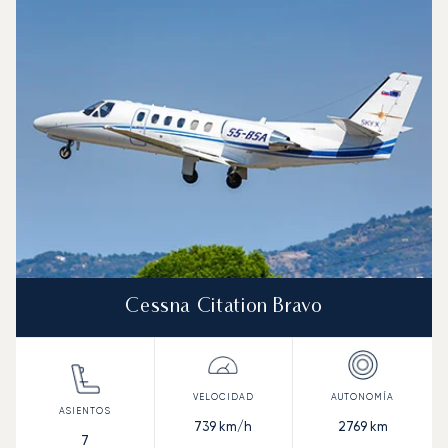
Foto de la aeronave
Modelo de aeronave
Asientos
Velocidad (km/h)
Velocidad (nudos)
Autonomía (km
Autonomía (NM)
Cessna Citation Bravo
739
km/h
2769
km
7