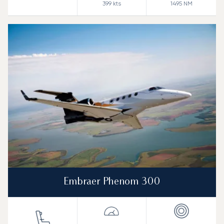
399
kts
1495
NM
Embraer Phenom 300