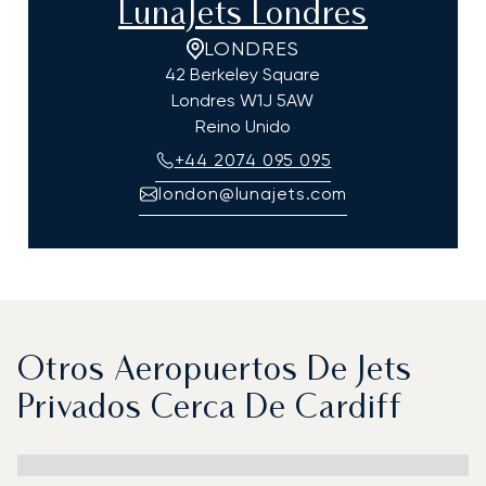
LunaJets Londres
LONDRES
42 Berkeley Square
Londres
W1J 5AW
Reino Unido
+44 2074 095 095
london@lunajets.com
Otros Aeropuertos De Jets
Privados Cerca De Cardiff