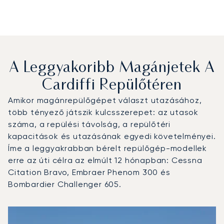
A Leggyakoribb Magánjetek A
Cardiffi Repülőtéren
Amikor magánrepülőgépet választ utazásához,
több tényező játszik kulcsszerepet: az utasok
száma, a repülési távolság, a repülőtéri
kapacitások és utazásának egyedi követelményei.
Íme a leggyakrabban bérelt repülőgép-modellek
erre az úti célra az elmúlt 12 hónapban: Cessna
Citation Bravo, Embraer Phenom 300 és
Bombardier Challenger 605.
Cardiffi repülőtér : A 3 legtöbbet repült repülőgép-típus
Repülőgép fotója
Repülőgép-típus
Ülőhelyek
Sebesség (km/h)
Sebesség (csomó)
Hatótávolság (km)