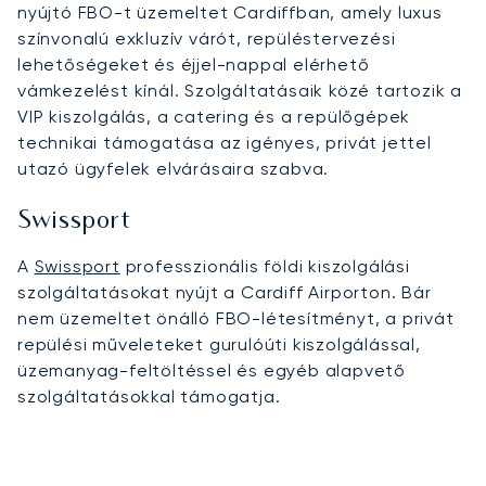
nyújtó FBO-t üzemeltet Cardiffban, amely luxus
színvonalú exkluzív várót, repüléstervezési
lehetőségeket és éjjel-nappal elérhető
vámkezelést kínál. Szolgáltatásaik közé tartozik a
VIP kiszolgálás, a catering és a repülőgépek
technikai támogatása az igényes, privát jettel
utazó ügyfelek elvárásaira szabva.
Swissport
A
Swissport
professzionális földi kiszolgálási
szolgáltatásokat nyújt a Cardiff Airporton. Bár
nem üzemeltet önálló FBO-létesítményt, a privát
repülési műveleteket gurulóúti kiszolgálással,
üzemanyag-feltöltéssel és egyéb alapvető
szolgáltatásokkal támogatja.