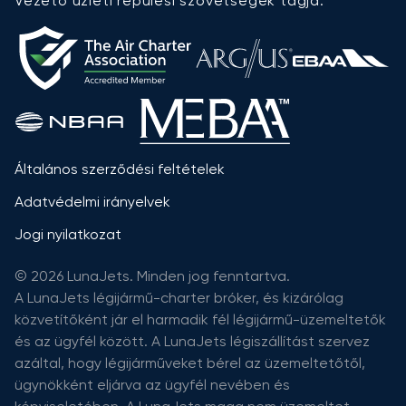
Vezető üzleti repülési szövetségek tagja:
Általános szerződési feltételek
Adatvédelmi irányelvek
Jogi nyilatkozat
© 2026 LunaJets. Minden jog fenntartva.
A LunaJets légijármű-charter bróker, és kizárólag
közvetítőként jár el harmadik fél légijármű-üzemeltetők
és az ügyfél között. A LunaJets légiszállítást szervez
azáltal, hogy légijárműveket bérel az üzemeltetőtől,
ügynökként eljárva az ügyfél nevében és