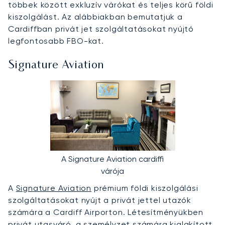
többek között exkluzív várókat és teljes körű földi
kiszolgálást. Az alábbiakban bemutatjuk a
Cardiffban privát jet szolgáltatásokat nyújtó
legfontosabb FBO-kat.
Signature Aviation
A Signature Aviation cardiffi
várója
A
Signature Aviation
prémium földi kiszolgálási
szolgáltatásokat nyújt a privát jettel utazók
számára a Cardiff Airporton. Létesítményükben
privát utasváró, a személyzet számára kialakított