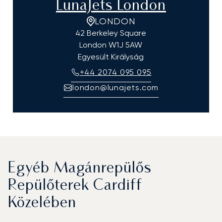
LunaJets London
LONDON
42 Berkeley Square
London
W1J 5AW
Egyesült Királyság
+44 2074 095 095
london@lunajets.com
Egyéb Magánrepülős
Repülőterek Cardiff
Közelében