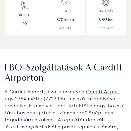
870
km/h
6 856
km
10
470
kts
3 702
NM
FBO-Szolgáltatások A Cardiff
Airporton
A Cardiff Airport, hivatalos nevén
Cardiff Airport
,
egy 2354 méter (7723 láb) hosszú futópályával
rendelkezik, amely a Light Jetektől a nagy, hosszú
távú business jetekig számos repülőgéptípus
fogadására alkalmas. A repülőtér dedikált
létesítményeket kínál a privát repülés számára,