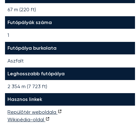
67 m (220 ft)
Futópályák száma
1
Futópálya burkolata
Aszfalt
Leghosszabb futópálya
2 354
m (
7 723
ft)
Hasznos linkek
Repülőtér weboldala
Wikipédia-oldal