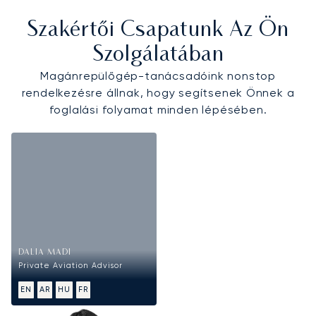
Szakértői Csapatunk Az Ön
Szolgálatában
Magánrepülőgép-tanácsadóink nonstop
rendelkezésre állnak, hogy segítsenek Önnek a
foglalási folyamat minden lépésében.
DALIA MADI
Private Aviation Advisor
EN
AR
HU
FR