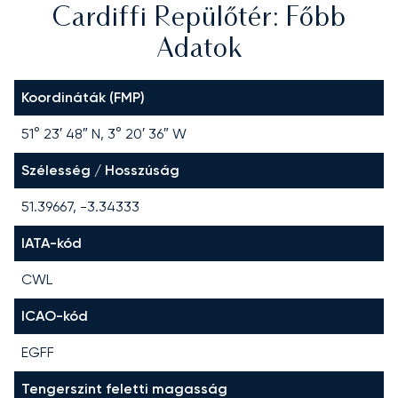
Cardiffi Repülőtér: Főbb
Adatok
Koordináták (FMP)
51° 23′ 48″ N, 3° 20′ 36″ W
Szélesség / Hosszúság
51.39667, -3.34333
IATA-kód
CWL
ICAO-kód
EGFF
Tengerszint feletti magasság