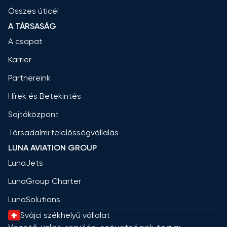
Összes úticél
A TÁRSASÁG
A csapat
Karrier
Partnereink
Hírek és Betekintés
Sajtóközpont
Társadalmi felelősségvállalás
LUNA AVIATION GROUP
LunaJets
LunaGroup Charter
LunaSolutions
Svájci székhelyű vállalat