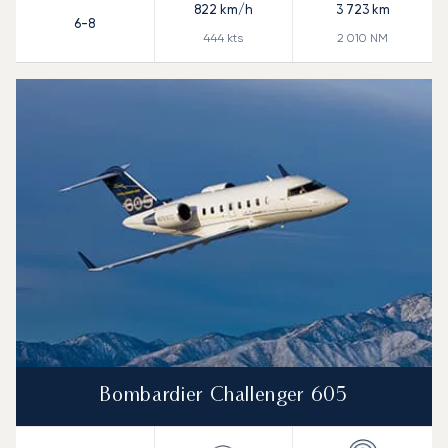
822
km/h
3 723
km
6-8
444
kts
2 010
NM
Bombardier Challenger 605