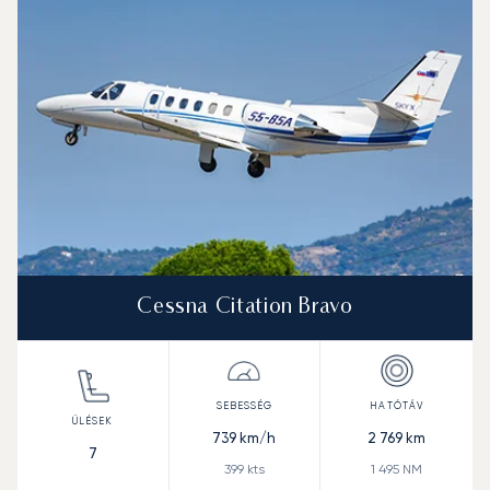
Hatótávolság (NM)
Cessna Citation Bravo
739
km/h
2 769
km
7
399
kts
1 495
NM