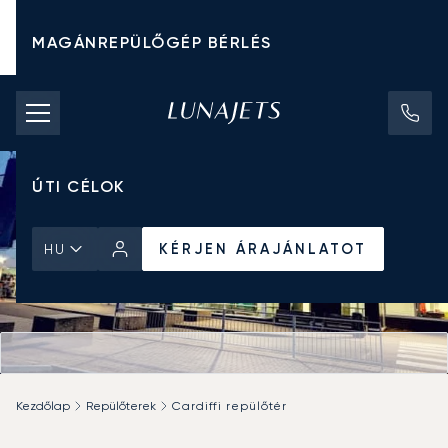
MAGÁNREPÜLŐGÉP BÉRLÉS
CHARTER ÁRAK
MAGÁNREPÜLŐGÉPEK
ÚTI CÉLOK
KÉRJEN ÁRAJÁNLATOT
HU
Kezdőlap
Repülőterek
Cardiffi repülőtér