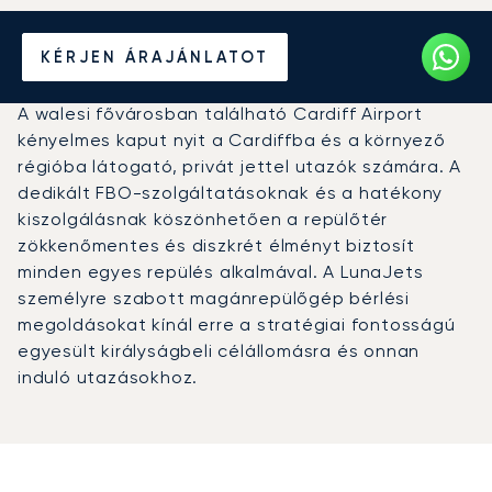
Magánrepülőgép bérlése a
KÉRJEN ÁRAJÁNLATOT
Cardiffi repülőtérre (CWL)
A walesi fővárosban található Cardiff Airport
kényelmes kaput nyit a Cardiffba és a környező
régióba látogató, privát jettel utazók számára. A
dedikált FBO-szolgáltatásoknak és a hatékony
kiszolgálásnak köszönhetően a repülőtér
zökkenőmentes és diszkrét élményt biztosít
minden egyes repülés alkalmával. A LunaJets
személyre szabott magánrepülőgép bérlési
megoldásokat kínál erre a stratégiai fontosságú
egyesült királyságbeli célállomásra és onnan
induló utazásokhoz.