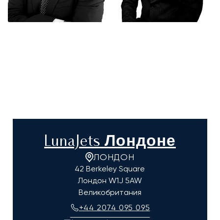
LunaJets Лондоне
ЛОНДОН
42 Berkeley Square
Лондон
W1J 5AW
Великобритания
+44 2074 095 095