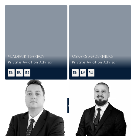
VLADIMIR TSARKOV
OSKARS MADERNIEKS
Private Aviation Advisor
Private Aviation Advisor
EN
RU
ES
EN
LV
RU
ПОЗВОНИТЕ НАМ