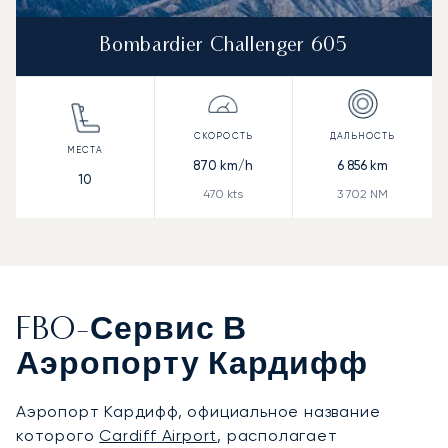
Bombardier Challenger 605
870
km/h
6 856
km
10
470
kts
3 702
NM
FBO-Сервис В
Аэропорту Кардифф
Аэропорт Кардифф, официальное название
которого
Cardiff Airport
, располагает