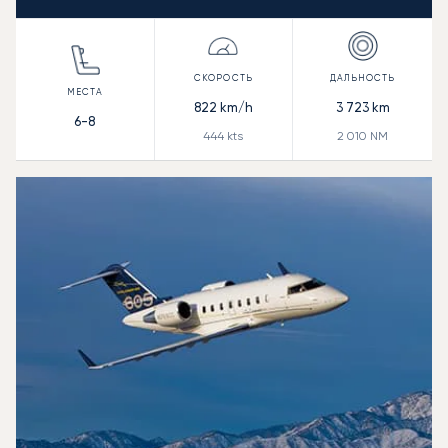
822
km/h
3 723
km
6-8
444
kts
2 010
NM