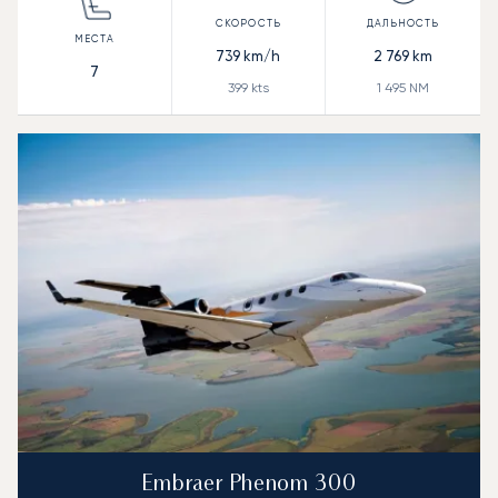
739
km/h
2 769
km
7
399
kts
1 495
NM
Embraer Phenom 300