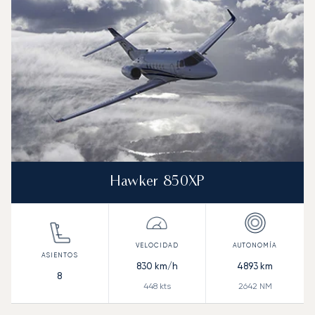
Autonomía (NM)
Hawker 850XP
830
km/h
4893
km
8
448
kts
2642
NM