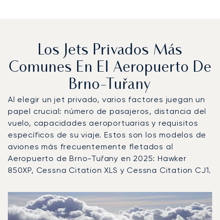
Los Jets Privados Más
Comunes En El Aeropuerto De
Brno-Tuřany
Al elegir un jet privado, varios factores juegan un
papel crucial: número de pasajeros, distancia del
vuelo, capacidades aeroportuarias y requisitos
específicos de su viaje. Estos son los modelos de
aviones más frecuentemente fletados al
Aeropuerto de Brno-Tuřany en 2025: Hawker
850XP, Cessna Citation XLS y Cessna Citation CJ1.
Aeropuerto de Brno-Tuřany : Los 3 modelos de aeronave
Foto de la aeronave
Modelo de aeronave
Asientos
Velocidad (km/h)
Velocidad (nudos)
Autonomía (km