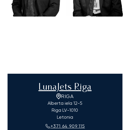
LunaJets Riga
RIGA
Alberta iela 12-5
Riga
LV-1010
Letonia
+371 64 909 115