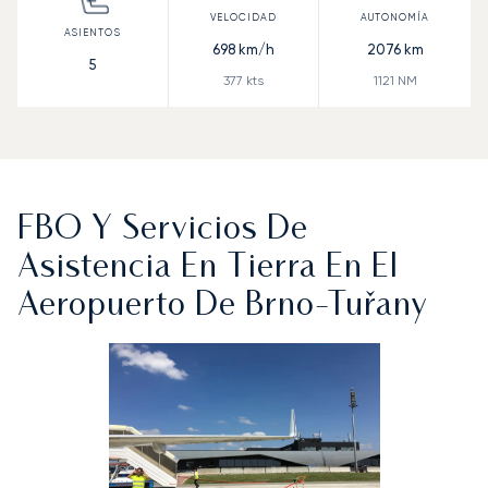
698
km/h
2076
km
5
377
kts
1121
NM
FBO Y Servicios De
Asistencia En Tierra En El
Aeropuerto De Brno-Tuřany