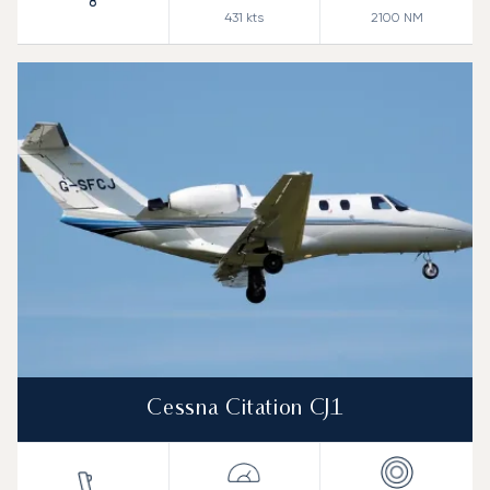
8
431
kts
2100
NM
Cessna Citation CJ1