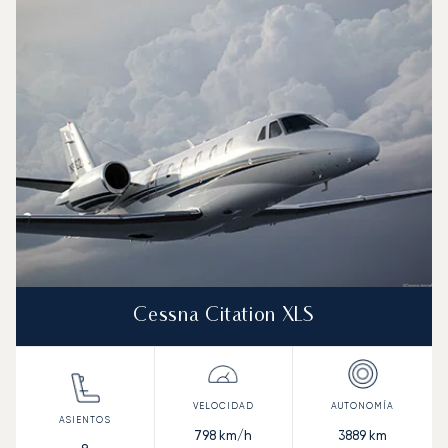
Cessna Citation XLS
798
km/h
3889
km