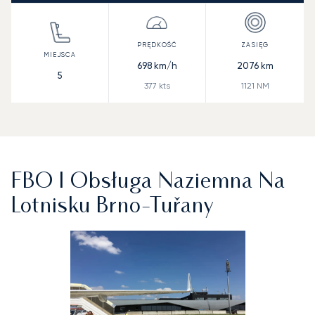
698
km/h
2076
km
5
377
kts
1121
NM
FBO I Obsługa Naziemna Na
Lotnisku Brno-Tuřany