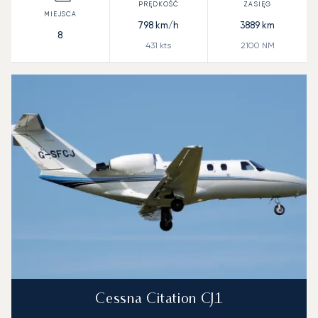
798
km/h
3889
km
8
431
kts
2100
NM
Cessna Citation CJ1