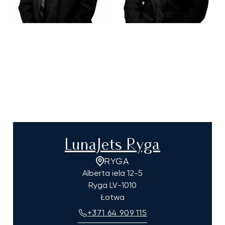
LunaJets Ryga
RYGA
Alberta iela 12-5
Ryga
LV-1010
Łotwa
+371 64 909 115