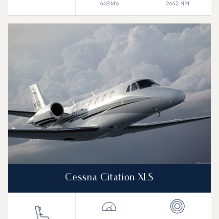
448
kts
2642
NM
Cessna Citation XLS