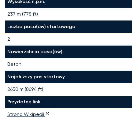
Wysokość n.p.m.
237 m (778 ft)
Liczba pasa(ów) startowego
2
Nawierzchnia pasa(ów)
Beton
Najdłuższy pas startowy
2650
m (
8694
ft)
Przydatne linki
Strona Wikipedii