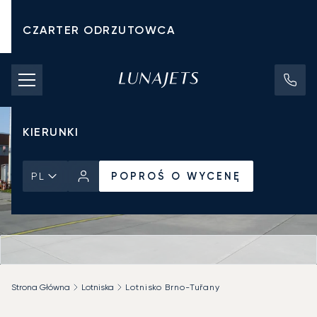
CZARTER ODRZUTOWCA
KOSZTY CZARTERU
PRYWATNE ODRZUTOWCE
KIERUNKI
POPROŚ O WYCENĘ
PL
Strona Główna
Lotniska
Lotnisko Brno-Tuřany