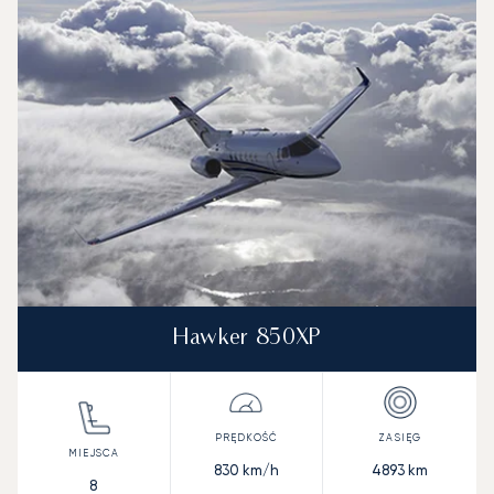
Zdjęcie samolotu
Model samolotu
Miejsca
Prędkość (km/h)
Prędkość (węzły)
Zasięg (km)
Zasięg (NM)
Hawker 850XP
830
km/h
4893
km
8