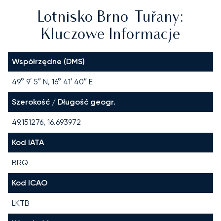
Lotnisko Brno-Tuřany:
Kluczowe Informacje
Współrzędne (DMS)
49° 9′ 5″ N, 16° 41′ 40″ E
Szerokość / Długość geogr.
49.151276, 16.693972
Kod IATA
BRQ
Kod ICAO
LKTB