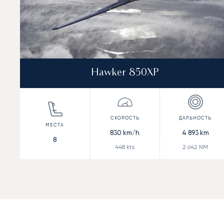
Hawker 850XP
830
km/h
4 893
km
8
448
kts
2 642
NM