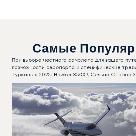
Самые Популяр
При выборе частного самолёта для вашего пут
возможности аэропорта и специфические треб
Туржаны в 2025: Hawker 850XP, Cessna Citation X
Аэропорт Брно-Туржаны : 3 наиболее востребованны
Фото воздушного судна
Модель воздушного судна
Скорость (км/ч)
Скорость (узлы)
Дальность (NM)