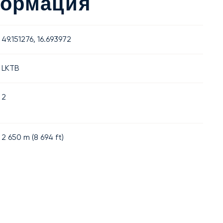
формация
49.151276, 16.693972
LKTB
2
2 650
m (
8 694
ft)