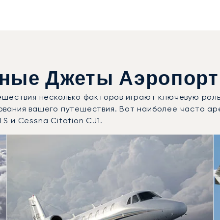
ные Джеты Аэропорт
ешествия несколько факторов играют ключевую роль
ования вашего путешествия. Вот наиболее часто ар
LS и Cessna Citation CJ1.
е модели воздушных судов по числу полётных движений в
Места
Дальность (км)