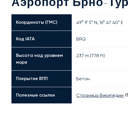
Аэропорт Брно-Ту
Координаты (ГМС)
49° 9′ 5″ N, 16° 41′ 40″ E
Код IATA
BRQ
Высота над уровнем
237 m (778 ft)
моря
Покрытие ВПП
Бетон
Полезные ссылки
Страница Википедии