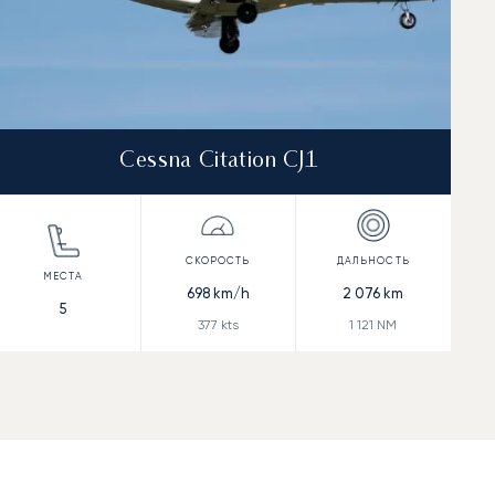
Cessna Citation CJ1
698
km/h
2 076
km
5
377
kts
1 121
NM