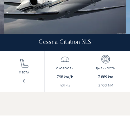
Cessna Citation XLS
798
km/h
3 889
km
8
431
kts
2 100
NM