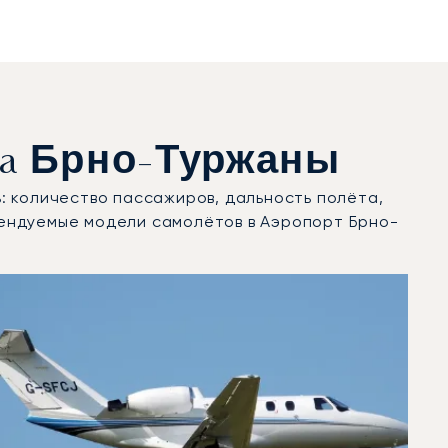
a Брно-Туржаны
: количество пассажиров, дальность полёта,
ендуемые модели самолётов в Аэропорт Брно-
 2025 году