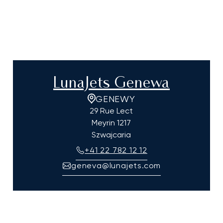
LunaJets Genewa
GENEWY
29 Rue Lect
Meyrin
1217
Szwajcaria
+41 22 782 12 12
geneva@lunajets.com