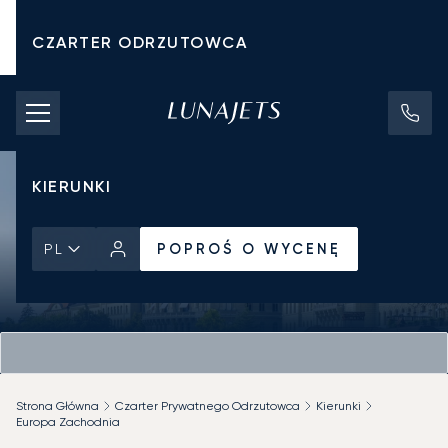
CZARTER ODRZUTOWCA
KOSZTY CZARTERU
PRYWATNE ODRZUTOWCE
KIERUNKI
POPROŚ O WYCENĘ
PL
Strona Główna
Czarter Prywatnego Odrzutowca
Kierunki
Europa Zachodnia