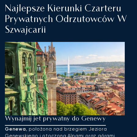
Najlepsze Kierunki Czarteru
Prywatnych Odrzutowców W
Szwajcarii
Wynajmij jet prywatny do Genewy
W
Genewa
, położona nad brzegiem Jeziora
Z
Genewskiego i otoczona Alpami oraz górami
w