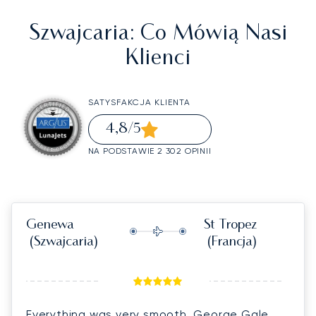
Szwajcaria
: Co Mówią Nasi
Klienci
SATYSFAKCJA KLIENTA
4,8
/5
NA PODSTAWIE 2 302 OPINII
Genewa
St Tropez
(Szwajcaria)
(Francja)
Everything was very smooth, George Gale