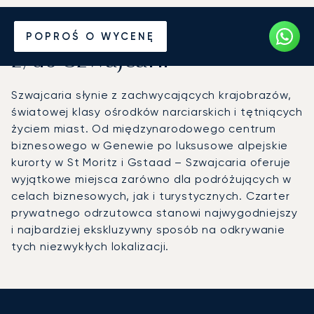
Wynajmij jet prywatny
POPROŚ O WYCENĘ
z/do Szwajcarii
Szwajcaria słynie z zachwycających krajobrazów,
światowej klasy ośrodków narciarskich i tętniących
życiem miast. Od międzynarodowego centrum
biznesowego w Genewie po luksusowe alpejskie
kurorty w St Moritz i Gstaad – Szwajcaria oferuje
wyjątkowe miejsca zarówno dla podróżujących w
celach biznesowych, jak i turystycznych. Czarter
prywatnego odrzutowca stanowi najwygodniejszy
i najbardziej ekskluzywny sposób na odkrywanie
tych niezwykłych lokalizacji.