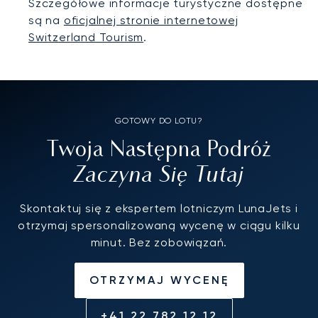
Szczegółowe informacje turystyczne dostępne
są na
oficjalnej stronie internetowej
Switzerland Tourism
.
GOTOWY DO LOTU?
Twoja Następna Podróż
Zaczyna Się Tutaj
Skontaktuj się z ekspertem lotniczym LunaJets i
otrzymaj spersonalizowaną wycenę w ciągu kilku
minut. Bez zobowiązań.
OTRZYMAJ WYCENĘ
+41 22 782 12 12