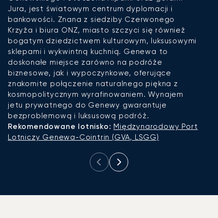
Jura, jest światowym centrum dyplomacji i
M
bankowości. Znana z siedziby Czerwonego
ś
Krzyża i biura ONZ, miasto szczyci się również
s
bogatym dziedzictwem kulturowym, luksusowymi
B
sklepami i wykwintną kuchnią. Genewa to
p
doskonałe miejsce zarówno na podróże
n
biznesowe, jak i wypoczynkowe, oferujące
m
znakomite połączenie naturalnego piękna z
c
kosmopolitycznym wyrafinowaniem. Wynajem
D
jetu prywatnego do Genewy gwarantuje
Z
bezproblemową i luksusową podróż.
lu
Rekomendowane lotnisko:
Międzynarodowy Port
P
Lotniczy Genewa-Cointrin (GVA, LSGG)
L