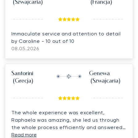
(Szwajcaria)
(Francja)
Immaculate service and attention to detail
by Caroline - 10 out of 10
08.05.2026
Santorini
Genewa
(Grecja)
(Szwajcaria)
The whole experience was excellent,
Raphaela was amazing, she led us through
the whole process efficiently and answered
all of our questions. She responded quickly
Read more