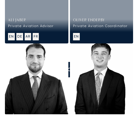
ALI JABER
OLIVER ENDERBY
Private Aviation Advisor
Private Aviation Coordinator
EN
DE
AR
FR
EN
ZADZWOŃCIE DO NAS