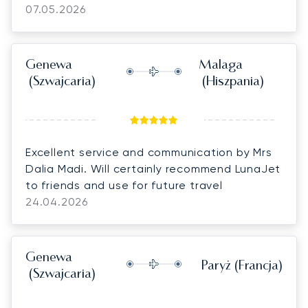
and always had the relevant information at
07.05.2026
hand. She very kindly provided champagne
and flowers for our flight which was a lovey
gesture. The agents at Santorini were very
Genewa
Malaga
friendly and efficient, and the team at
(Szwajcaria)
(Hiszpania)
Geneva were so kind, they even drove us all
the way to the main terminal and because it
was our 30th anniversary gave us a surprise
gift. Overall a fantastic experience and I
Excellent service and communication by Mrs
would highly recommend everyone involved
Dalia Madi. Will certainly recommend LunaJet
to friends and use for future travel
24.04.2026
Genewa
Paryż
(Francja)
(Szwajcaria)