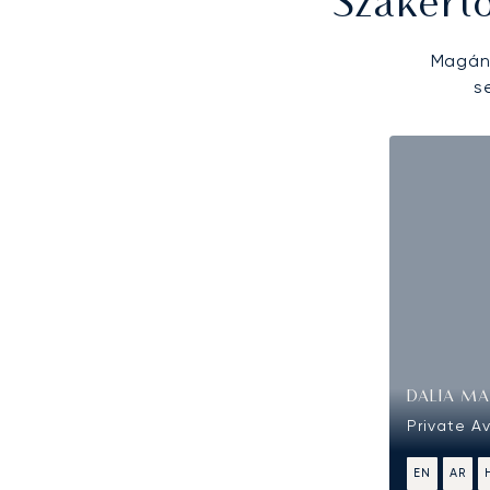
Szakért
Magánr
s
DALIA MA
Private A
EN
AR