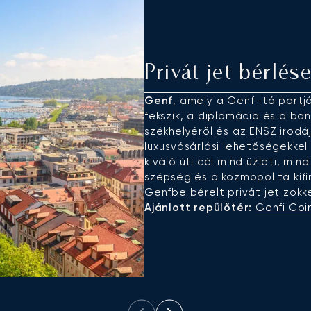
Privát jet bérlé
Genf
, amely a Genfi-tó partj
fekszik, a diplomácia és a ban
székhelyéről és az ENSZ irodáj
luxusvásárlási lehetőségekkel
kiváló úti cél mind üzleti, m
szépség és a kozmopolita kifi
Genfbe bérelt privát jet zökk
Ajánlott repülőtér:
Genfi Coi