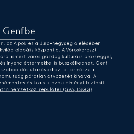
se Genfbe
án, az Alpok és a Jura-hegység ölelésében
kvilág globális központja. A Vöröskereszt
áról ismert város gazdag kulturális örökséggel,
 és ínyenc éttermekkel is büszkélkedhet. Genf
ind szabadidős utazásokhoz, a természeti
nomultság páratlan ötvözetét kínálva. A
enőmentes és luxus utazási élményt biztosít.
ntrin nemzetközi repülőtér (GVA, LSGG)