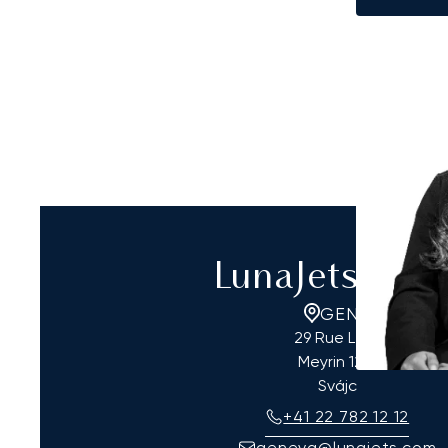
LunaJets Gen
GENF
29 Rue Lect
Meyrin
1217
Svájc
+41 22 782 12 12
geneva@lunajets.com