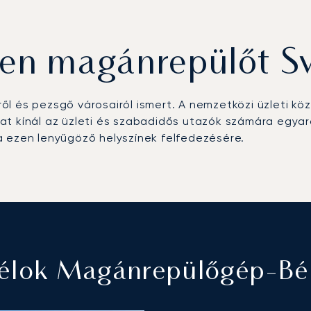
jen magánrepülőt S
eiről és pezsgő városairól ismert. A nemzetközi üzleti 
lokat kínál az üzleti és szabadidős utazók számára egy
a ezen lenyűgöző helyszínek felfedezésére.
Célok Magánrepülőgép-Bér