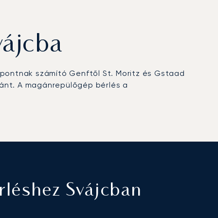
vájcba
központnak számító Genftől St. Moritz és Gstaad
aránt. A magánrepülőgép bérlés a
léshez Svájcban