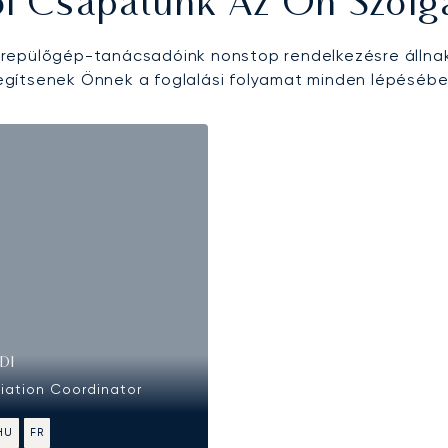
ői Csapatunk Az Ön Szolg
epülőgép-tanácsadóink nonstop rendelkezésre állna
egítsenek Önnek a foglalási folyamat minden lépésébe
DI
viation Coordinator
HU
FR