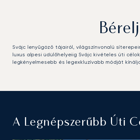
Bérel
Svájc lenyűgöző tájairól, világszínvonalú síterep
luxus alpesi üdülőhelyeiig Svájc kivételes úti cé
legkényelmesebb és legexkluzívabb módját kínálj
A Legnépszerűbb Úti 