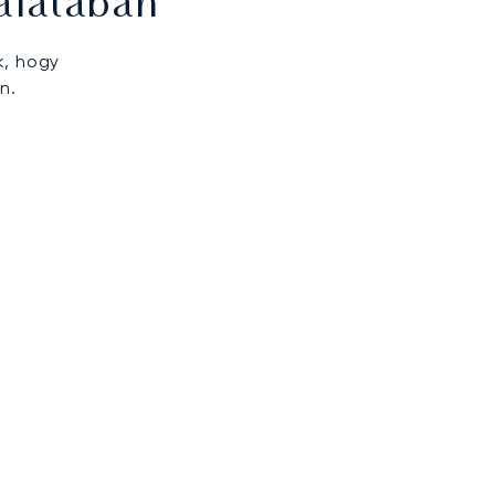
álatában
k, hogy
n.