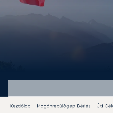
Kezdőlap
Magánrepülőgép Bérlés
Úti Cél