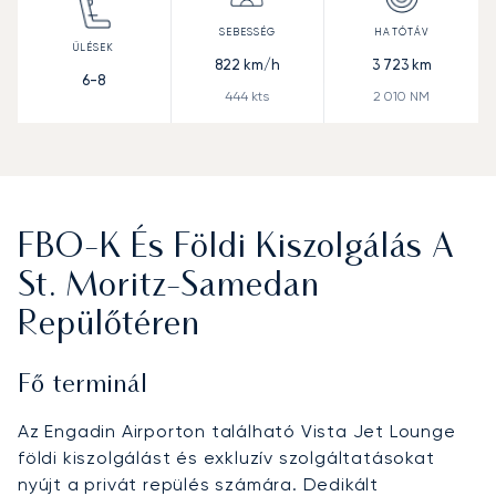
822
km/h
3 723
km
6-8
444
kts
2 010
NM
FBO-K És Földi Kiszolgálás A
St. Moritz-Samedan
Repülőtéren
Fő terminál
Az Engadin Airporton található Vista Jet Lounge
földi kiszolgálást és exkluzív szolgáltatásokat
nyújt a privát repülés számára. Dedikált