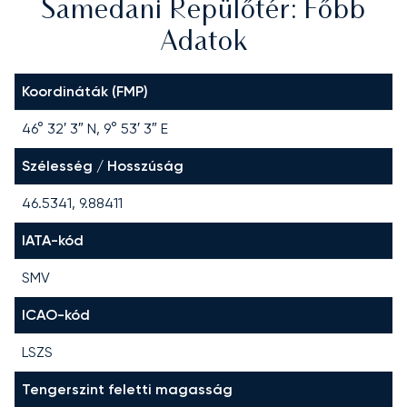
Samedani Repülőtér: Főbb
Adatok
Koordináták (FMP)
46° 32′ 3″ N, 9° 53′ 3″ E
Szélesség / Hosszúság
46.5341, 9.88411
IATA-kód
SMV
ICAO-kód
LSZS
Tengerszint feletti magasság