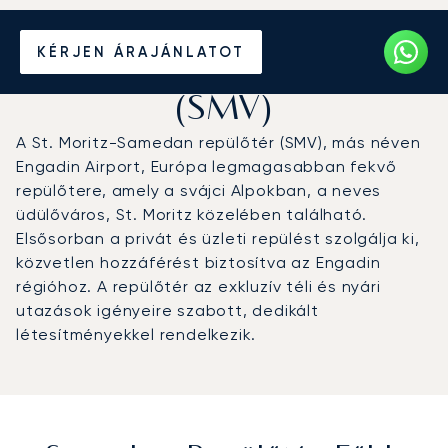
Magánrepülőgép bérlése a
KÉRJEN ÁRAJÁNLATOT
Samedani repülőtérre
(SMV)
A St. Moritz-Samedan repülőtér (SMV), más néven
Engadin Airport, Európa legmagasabban fekvő
repülőtere, amely a svájci Alpokban, a neves
üdülőváros, St. Moritz közelében található.
Elsősorban a privát és üzleti repülést szolgálja ki,
közvetlen hozzáférést biztosítva az Engadin
régióhoz. A repülőtér az exkluzív téli és nyári
utazások igényeire szabott, dedikált
létesítményekkel rendelkezik.