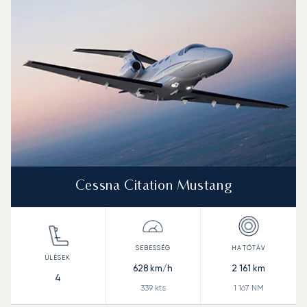
Hatótávolság (NM)
Cessna Citation Mustang
628
km/h
2 161
km
4
339
kts
1 167
NM