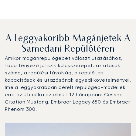
A Leggyakoribb Magánjetek A
Samedani Repülőtéren
Amikor magánrepülőgépet választ utazásához,
több tényező játszik kulcsszerepet: az utasok
száma, a repülési távolság, a repülőtéri
kapacitások és utazásának egyedi követelményei.
Íme a leggyakrabban bérelt repülőgép-modellek
erre az úti célra az elmúlt 12 hónapban: Cessna
Citation Mustang, Embraer Legacy 650 és Embraer
Phenom 300.
Samedani repülőtér : A 3 legtöbbet repült repülőgép-típ
Repülőgép fotója
Repülőgép-típus
Ülőhelyek
Sebesség (km/h)
Sebesség (csomó)
Hatótávolság (km)