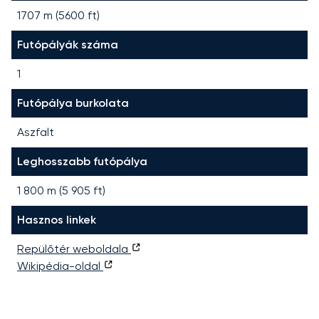
1707 m (5600 ft)
Futópályák száma
1
Futópálya burkolata
Aszfalt
Leghosszabb futópálya
1 800
m (
5 905
ft)
Hasznos linkek
Repülőtér weboldala
Wikipédia-oldal