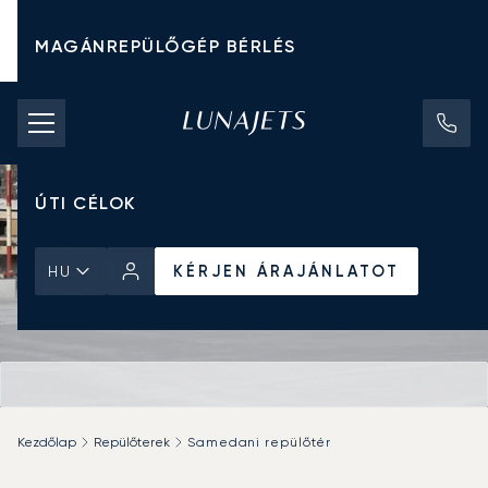
MAGÁNREPÜLŐGÉP BÉRLÉS
CHARTER ÁRAK
MAGÁNREPÜLŐGÉPEK
ÚTI CÉLOK
KÉRJEN ÁRAJÁNLATOT
HU
Kezdőlap
Repülőterek
Samedani repülőtér