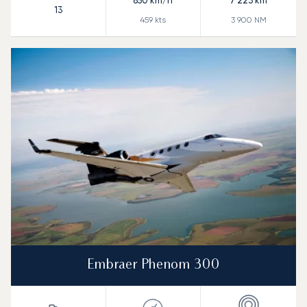
850
km/h
7 223
km
13
459
kts
3 900
NM
Embraer Phenom 300