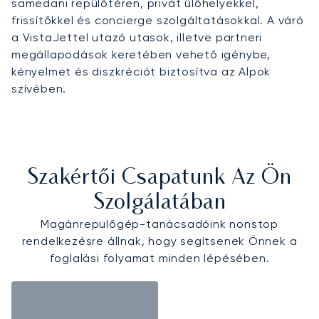
samedani repülőtéren, privát ülőhelyekkel,
frissítőkkel és concierge szolgáltatásokkal. A váró
a VistaJettel utazó utasok, illetve partneri
megállapodások keretében vehető igénybe,
kényelmet és diszkréciót biztosítva az Alpok
szívében.
Szakértői Csapatunk Az Ön
Szolgálatában
Magánrepülőgép-tanácsadóink nonstop
rendelkezésre állnak, hogy segítsenek Önnek a
foglalási folyamat minden lépésében.