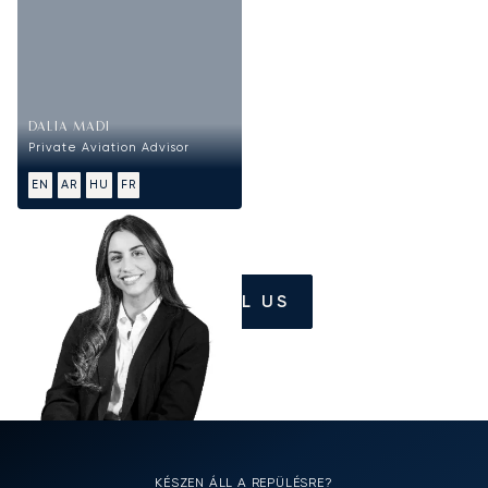
DALIA MADI
Private Aviation Advisor
EN
AR
HU
FR
CALL US
KÉSZEN ÁLL A REPÜLÉSRE?