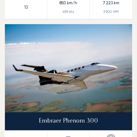
850
km/h
7 223
km
13
459
kts
3 900
NM
Embraer Phenom 300