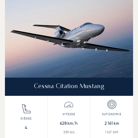
Autonomie (NM)
Cessna Citation Mustang
628
km/h
2 161
km
4
339
kts
1 167
NM