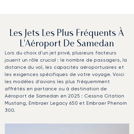
Les Jets Les Plus Fréquents À
L'Aéroport De Samedan
Lors du choix d'un jet privé, plusieurs facteurs
jouent un rôle crucial : le nombre de passagers, la
distance du vol, les capacités aéroportuaires et
les exigences spécifiques de votre voyage. Voici
les modèles d'avions les plus fréquemment
affrétés en partance ou à destination de
Aéroport de Samedan en 2025 : Cessna Citation
Mustang, Embraer Legacy 650 et Embraer Phenom
300.
Aéroport de Samedan : Les 3 modèles d'aéronefs les pl
Photo de l'aéronef
Modèle d'aéronef
Sièges
Vitesse (km/h)
Vitesse (nœuds)
Autonomie (km)