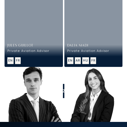
JULES GUILLOT
DALIA MADI
Private Aviation Advisor
Private Aviation Advisor
EN
FR
EN
AR
HU
FR
APPELEZ-NOUS