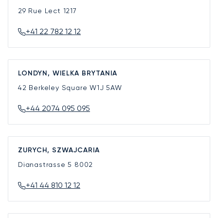
29 Rue Lect
1217
+41 22 782 12 12
LONDYN, WIELKA BRYTANIA
42 Berkeley Square
W1J 5AW
+44 2074 095 095
ZURYCH, SZWAJCARIA
Dianastrasse 5
8002
+41 44 810 12 12