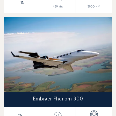
13
459
kts
3900
NM
Embraer Phenom 300