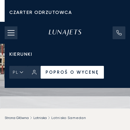
CZARTER ODRZUTOWCA
KOSZTY CZARTERU
PRYWATNE ODRZUTOWCE
KIERUNKI
POPROŚ O WYCENĘ
PL
Strona Główna
Lotniska
Lotnisko Samedan