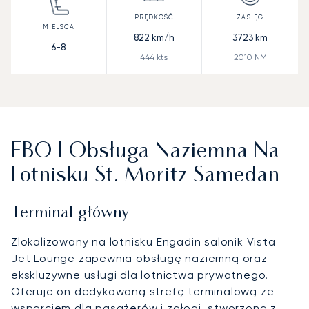
822
km/h
3723
km
6-8
444
kts
2010
NM
FBO I Obsługa Naziemna Na
Lotnisku St. Moritz Samedan
Terminal główny
Zlokalizowany na lotnisku Engadin salonik Vista
Jet Lounge zapewnia obsługę naziemną oraz
ekskluzywne usługi dla lotnictwa prywatnego.
Oferuje on dedykowaną strefę terminalową ze
wsparciem dla pasażerów i załogi, stworzoną z