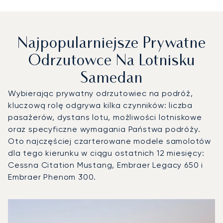
Najpopularniejsze Prywatne
Odrzutowce Na Lotnisku
Samedan
Wybierając prywatny odrzutowiec na podróż,
kluczową rolę odgrywa kilka czynników: liczba
pasażerów, dystans lotu, możliwości lotniskowe
oraz specyficzne wymagania Państwa podróży.
Oto najczęściej czarterowane modele samolotów
dla tego kierunku w ciągu ostatnich 12 miesięcy:
Cessna Citation Mustang, Embraer Legacy 650 i
Embraer Phenom 300.
Lotnisko Samedan : 3 najpopularniejsze modele statków po
Zdjęcie samolotu
Model samolotu
Miejsca
Prędkość (km/h)
Prędkość (węzły)
Zasięg (km)