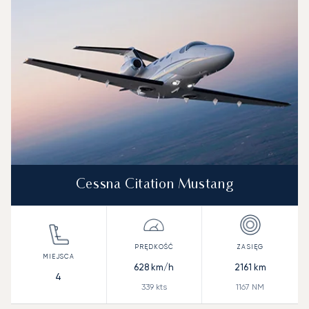
Zasięg (NM)
Cessna Citation Mustang
628
km/h
2161
km
4
339
kts
1167
NM