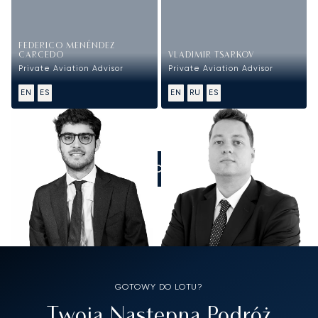
FEDERICO MENÉNDEZ
CARCEDO
VLADIMIR TSARKOV
Private Aviation Advisor
Private Aviation Advisor
EN
ES
EN
RU
ES
ZADZWOŃCIE DO NAS
GOTOWY DO LOTU?
Twoja Następna Podróż