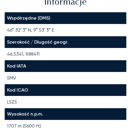
Informacje
Współrzędne (DMS)
46° 32′ 3″ N, 9° 53′ 3″ E
Szerokość / Długość geogr.
46.5341, 9.88411
Kod IATA
SMV
Kod ICAO
LSZS
Wysokość n.p.m.
1707 m (5600 ft)