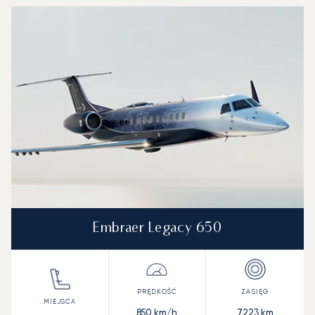
Embraer Legacy 650
850
km/h
7223
km