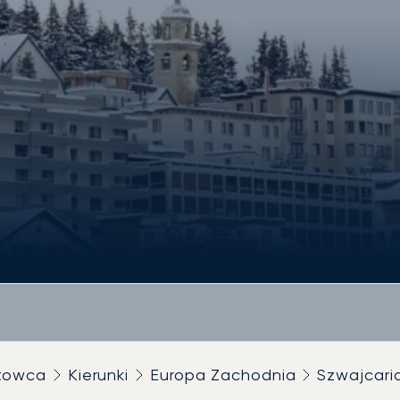
utowca
Kierunki
Europa Zachodnia
Szwajcari