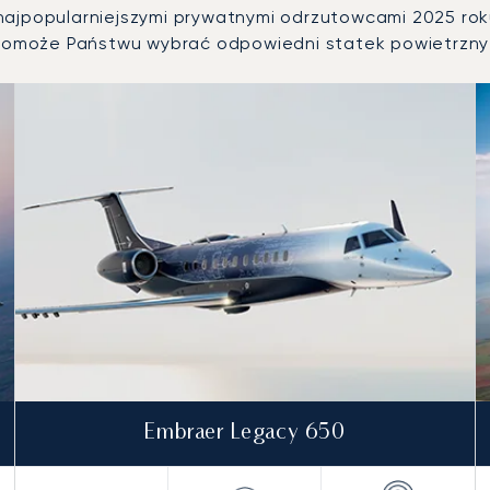
ajpopularniejszymi prywatnymi odrzutowcami 2025 roku
omoże Państwu wybrać odpowiedni statek powietrzny 
znych według liczby operacji lotniczych w 2025 roku
Embraer Legacy 650