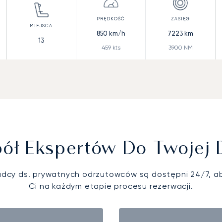
850
km/h
7223
km
13
459
kts
3900
NM
ół Ekspertów Do Twojej 
adcy ds. prywatnych odrzutowców są dostępni 24/7, 
Ci na każdym etapie procesu rezerwacji.