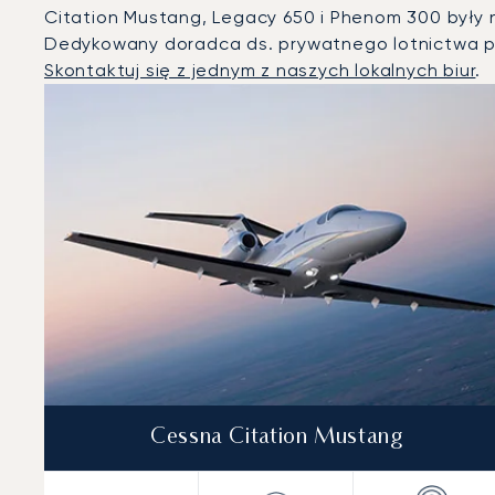
Citation Mustang, Legacy 650 i Phenom 300 były n
Dedykowany doradca ds. prywatnego lotnictwa p
Skontaktuj się z jednym z naszych lokalnych biur
.
St Moritz : 3 najpopularniejsze modele statków powietr
Zdjęcie samolotu
Model samolotu
Miejsca
Prędkość (km/h)
Prędkość (węzły)
Zasięg (km)
Zasięg (NM)
Cessna Citation Mustang