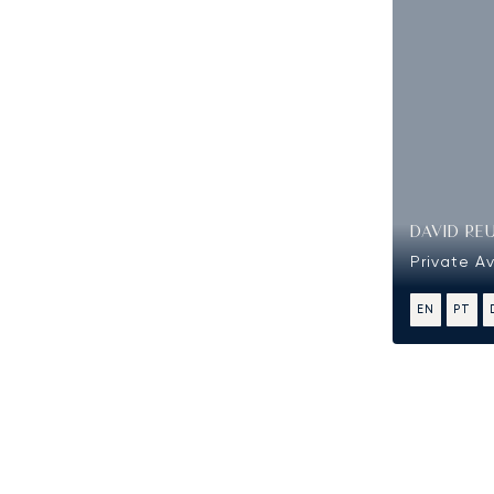
DAVID RE
Private Av
EN
PT