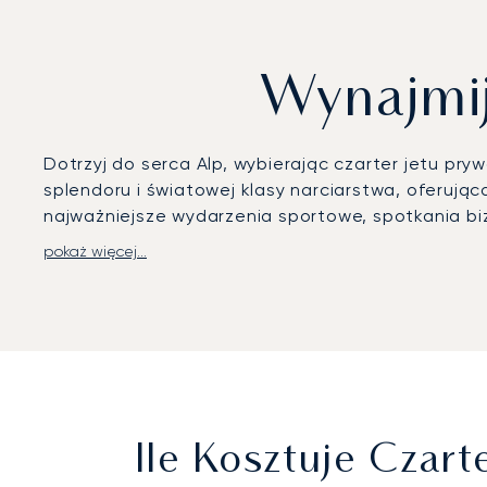
Wynajmij
Dotrzyj do serca Alp, wybierając czarter jetu pry
splendoru i światowej klasy narciarstwa, oferują
najważniejsze wydarzenia sportowe, spotkania b
pokaż więcej...
Każdy szczegół Państwa podróży przygotowujemy 
przygotowanie kabiny z wybranym przez Państwa k
Samedan, zaledwie kilka minut od centrum kurort
Zapewniamy tę pewność dzięki skrupulatnemu pla
górskim terenie. To dążenie do doskonałości gwa
się zrelaksować i z niecierpliwością oczekiwać na 
Ile Kosztuje Czar