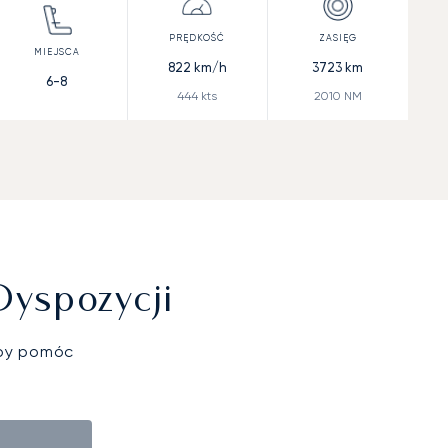
822
km/h
3723
km
6-8
444
kts
2010
NM
Dyspozycji
aby pomóc