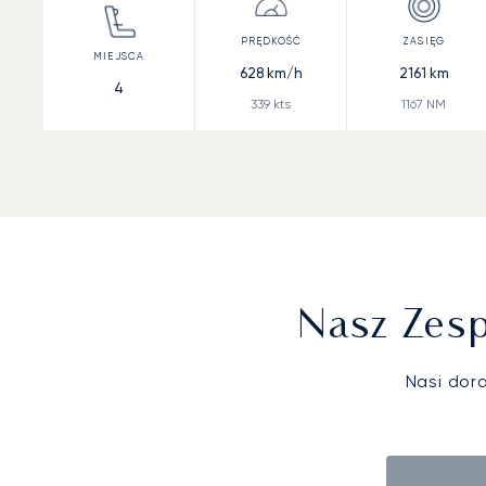
628
km/h
2161
km
4
339
kts
1167
NM
Nasz Zesp
Nasi dor