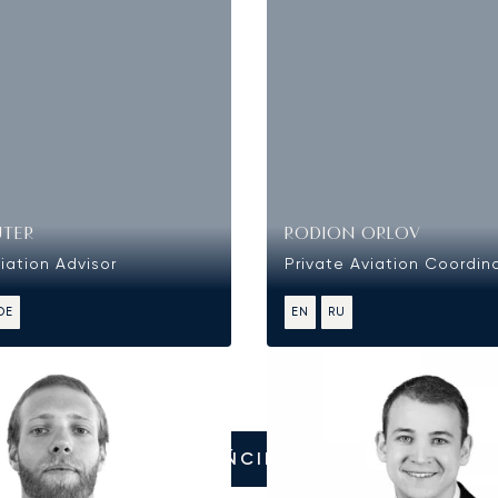
UTER
RODION ORLOV
iation Advisor
Private Aviation Coordin
DE
EN
RU
ZADZWOŃCIE DO NAS