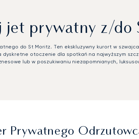
 jet prywatny z/do 
watnego do St Moritz. Ten ekskluzywny kurort w szwajca
ca dyskretne otoczenie dla spotkań na najwyższym szcze
iznesowe lub w poszukiwaniu niezapomnianych, luksu
w oparciu o indywidualny harmonogram. Nasz zespół d
ateringiem i systemami multimedialnymi, gwarantując d
u.
nowaniu lotu i nadzorowi operacyjnemu, dostosowanem
rantuje, że Państwa podróż zostanie zorganizowana z 
przylot.
ter Prywatnego Odrzutowc