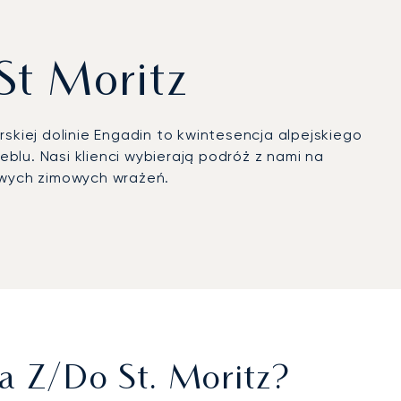
St Moritz
rskiej dolinie Engadin to kwintesencja alpejskiego
blu. Nasi klienci wybierają podróż z nami na
sowych zimowych wrażeń.
ba o najdrobniejsze detale, w tym
oskonały lot i dyskretne lądowanie na lotnisku
u do wyjątkowych wyzwań, jakie stawiają loty w
absolutną precyzją, co pozwoli Państwu w pełni
a Z/do St. Moritz?