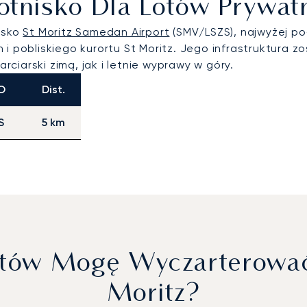
 Lotnisko Dla Lotów Prywat
isko
St Moritz Samedan Airport
(SMV/LSZS), najwyżej po
i pobliskiego kurortu St Moritz. Jego infrastruktura zo
iarski zimą, jak i letnie wyprawy w góry.
O
Dist.
S
5 km
otów Mogę Wyczarterować,
Moritz?