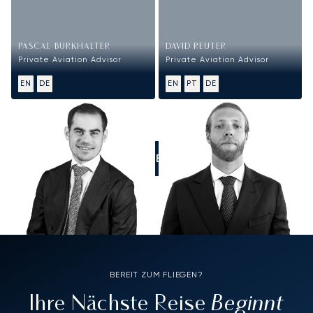
PASCAL BURKHALTER
DAVID REUTER
Private Aviation Advisor
Private Aviation Advisor
EN
DE
EN
PT
DE
RUFEN SIE UNS AN
BEREIT ZUM FLIEGEN?
Beginnt
Ihre Nächste Reise