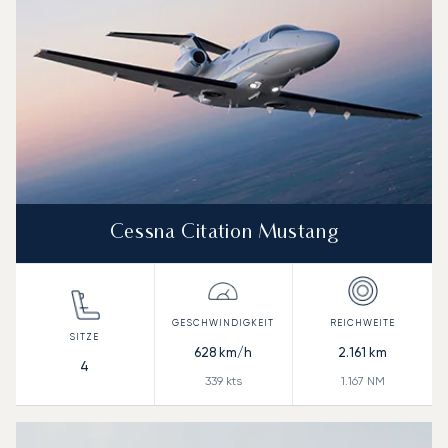
Cessna Citation Mustang
628
km/h
2.161
km
4
339
kts
1.167
NM