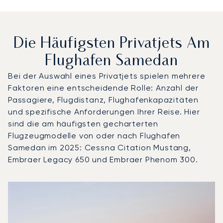
Die Häufigsten Privatjets Am
Flughafen Samedan
Bei der Auswahl eines Privatjets spielen mehrere
Faktoren eine entscheidende Rolle: Anzahl der
Passagiere, Flugdistanz, Flughafenkapazitäten
und spezifische Anforderungen Ihrer Reise. Hier
sind die am häufigsten gecharterten
Flugzeugmodelle von oder nach Flughafen
Samedan im 2025: Cessna Citation Mustang,
Embraer Legacy 650 und Embraer Phenom 300.
Flughafen Samedan : Die 3 meistgeflogenen Flugzeugmod
Foto des Flugzeugs
Flugzeugmodell
S
Geschwindigkeit (km/h)
Geschwindigkeit (Knoten)
Reichw
Reichweite (NM)