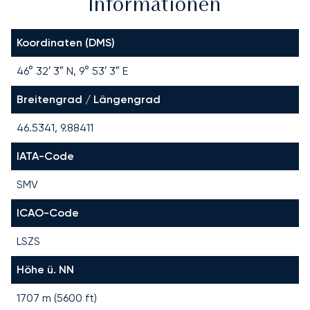
Informationen
Koordinaten (DMS)
46° 32′ 3″ N, 9° 53′ 3″ E
Breitengrad / Längengrad
46.5341, 9.88411
IATA-Code
SMV
ICAO-Code
LSZS
Höhe ü. NN
1707 m (5600 ft)