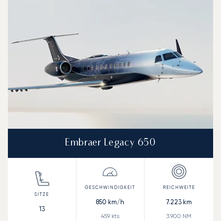
Embraer Legacy 650
850
km/h
7.223
km
13
459
kts
3.900
NM