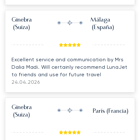
hand. She very kindly provided champagne
and flowers for our flight which was a lovey
gesture. The agents at Santorini were very
Ginebra
Málaga
friendly and efficient, and the team at
(Suiza)
(España)
Geneva were so kind, they even drove us all
the way to the main terminal and because it
was our 30th anniversary gave us a surprise
gift. Overall a fantastic experience and I
Excellent service and communication by Mrs
would highly recommend everyone involved
Dalia Madi. Will certainly recommend LunaJet
to friends and use for future travel
24.04.2026
Ginebra
París
(Francia)
(Suiza)