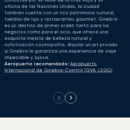
oficina de las Naciones Unidas, la ciudad
ar
también cuenta con un rico patrimonio cultural,
B
tiendas de lujo y restaurantes gourmet. Ginebra
p
es un destino de primer orden tanto para los
s
negocios como para el ocio, que ofrece una
d
exquisita mezcla de belleza natural y
n
sofisticación cosmopolita. Alquilar un jet privado
d
a Ginebra le garantiza una experiencia de viaje
c
impecable y lujosa.
A
Aeropuerto recomendado:
Aeropuerto
Zú
Internacional de Ginebra-Cointrin (GVA, LSGG)