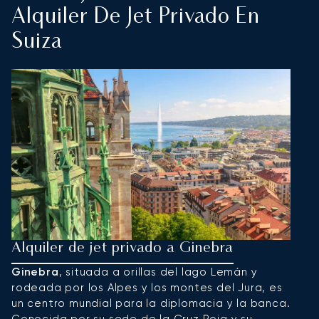
Alquiler De Jet Privado En
Suiza
Alquiler de jet privado a Ginebra
A
Ginebra
, situada a orillas del lago Lemán y
Z
rodeada por los Alpes y los montes del Jura, es
c
un centro mundial para la diplomacia y la banca.
c
Conocida por su sede de la Cruz Roja y su
m