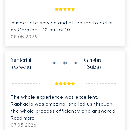
Immaculate service and attention to detail
by Caroline - 10 out of 10
08.05.2026
Santorini
Ginebra
(Grecia)
(Suiza)
The whole experience was excellent,
Raphaela was amazing, she led us through
the whole process efficiently and answered
all of our questions. She responded quickly
Read more
and always had the relevant information at
07.05.2026