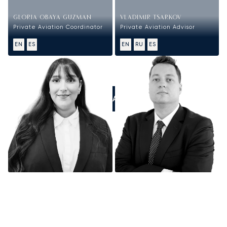
GLORIA OBAYA GUZMAN
VLADIMIR TSARKOV
Private Aviation Coordinator
Private Aviation Advisor
EN
ES
EN
RU
ES
LLÁMANOS