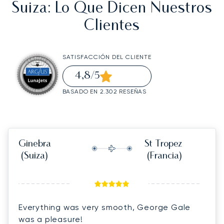
Suiza
: Lo Que Dicen Nuestros
Clientes
SATISFACCIÓN DEL CLIENTE
4,8
/5
BASADO EN 2.302 RESEÑAS
Ginebra
St Tropez
(Suiza)
(Francia)
Everything was very smooth, George Gale
was a pleasure!