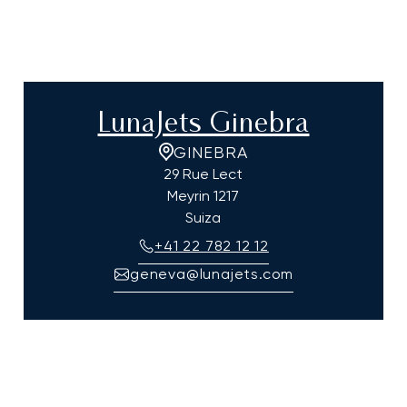
LunaJets Ginebra
GINEBRA
29 Rue Lect
Meyrin
1217
Suiza
+41 22 782 12 12
geneva@lunajets.com