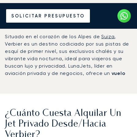
Alquile un Jet Privado
SOLICITAR PRESUPUESTO
desde o hacia Verbier
Situado en el corazón de los Alpes de
Suiza
,
Verbier es un destino codiciado por sus pistas de
esquí de primer nivel, sus exclusivos chalés y su
vibrante vida nocturna, ideal para viajeros que
buscan lujo y privacidad. LunaJets, líder en
aviación privada y de negocios, ofrece un
vuelo
privado a Verbier impecable y lujoso
, haciendo
que su viaje sea tan excepcional como el propio
destino.
¿Cuánto Cuesta Alquilar Un
Jet Privado Desde/hacia
Verbier?