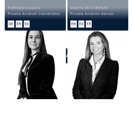
RAPHAELA KALLA
MARTA DE LORENZO
Private Aviation Coordinator
Private Aviation Advisor
DE
EN
ES
EN
ES
FR
LLÁMANOS