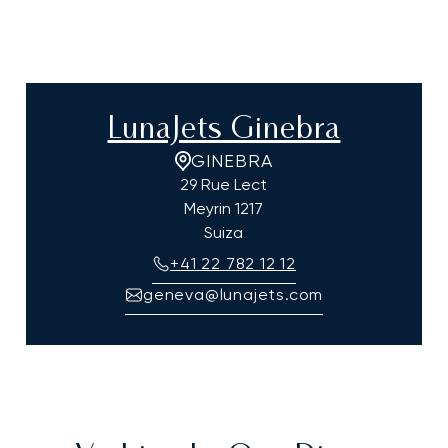
LunaJets Ginebra
GINEBRA
29 Rue Lect
Meyrin
1217
Suiza
+41 22 782 12 12
geneva@lunajets.com