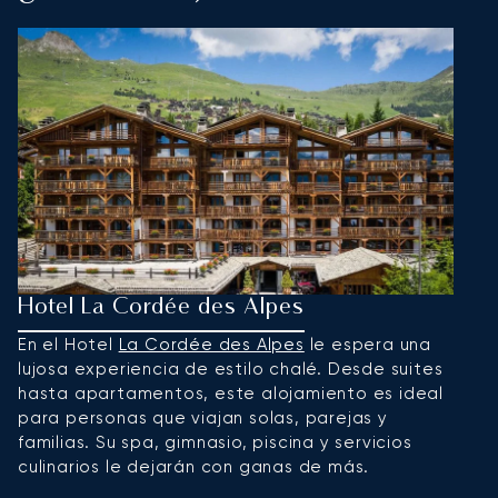
Hotel La Cordée des Alpes
L
En el Hotel
La Cordée des Alpes
le espera una
U
lujosa experiencia de estilo chalé. Desde suites
p
hasta apartamentos, este alojamiento es ideal
c
para personas que viajan solas, parejas y
r
familias. Su spa, gimnasio, piscina y servicios
ho
culinarios le dejarán con ganas de más.