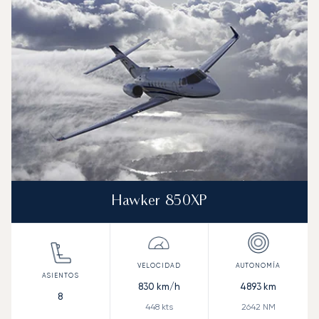
Velocidad (km/h)
Velocidad (nudos)
Autonomía (km
Autonomía (NM)
Hawker 850XP
830
km/h
4893
km
8
448
kts
2642
NM