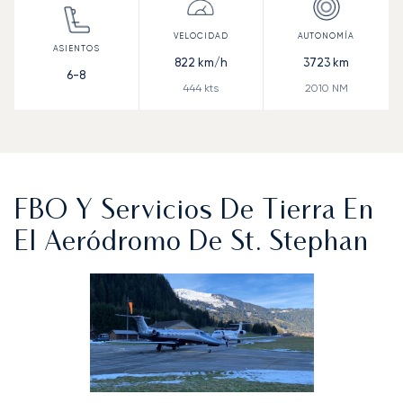
822
km/h
3723
km
6-8
444
kts
2010
NM
FBO Y Servicios De Tierra En
El Aeródromo De St. Stephan