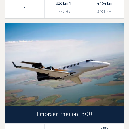
826
km/h
4454
km
7
446
kts
2405
NM
Embraer Phenom 300