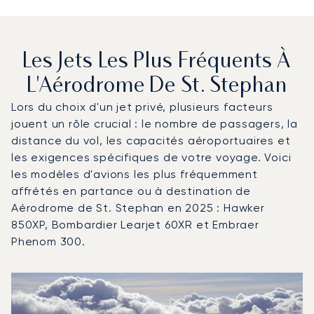
Les Jets Les Plus Fréquents À
L'Aérodrome De St. Stephan
Lors du choix d'un jet privé, plusieurs facteurs
jouent un rôle crucial : le nombre de passagers, la
distance du vol, les capacités aéroportuaires et
les exigences spécifiques de votre voyage. Voici
les modèles d'avions les plus fréquemment
affrétés en partance ou à destination de
Aérodrome de St. Stephan en 2025 : Hawker
850XP, Bombardier Learjet 60XR et Embraer
Phenom 300.
Aérodrome de St. Stephan : Les 3 modèles d'aéronefs le
Photo de l'aéronef
Modèle d'aéronef
Sièges
Vitesse (km/h)
Vitesse (nœuds)
Autonomie (km)
Autonomie (NM)