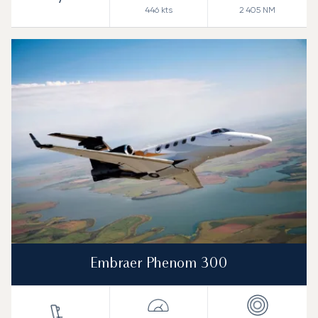
446
kts
2 405
NM
Embraer Phenom 300