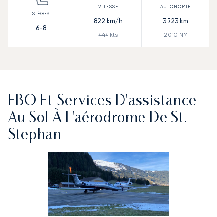
822
km/h
3 723
km
6-8
444
kts
2 010
NM
FBO Et Services D'assistance
Au Sol À L'aérodrome De St.
Stephan