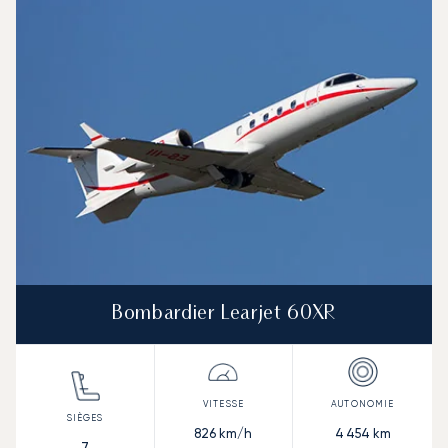
Bombardier Learjet 60XR
826
km/h
4 454
km
7