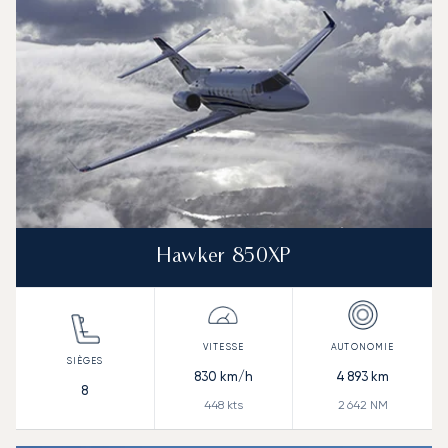
Hawker 850XP
830
km/h
4 893
km
8
448
kts
2 642
NM