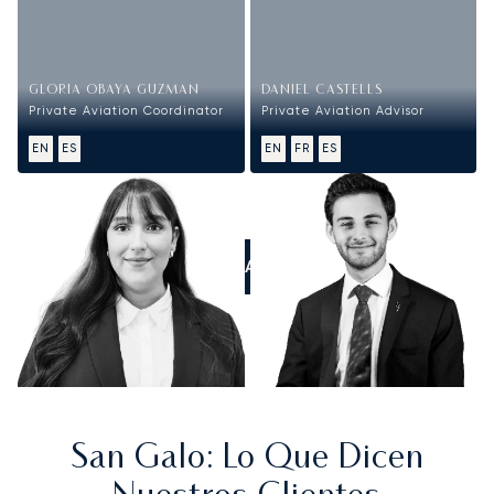
GLORIA OBAYA GUZMAN
DANIEL CASTELLS
Private Aviation Coordinator
Private Aviation Advisor
EN
ES
EN
FR
ES
LLÁMANOS
San Galo
: Lo Que Dicen