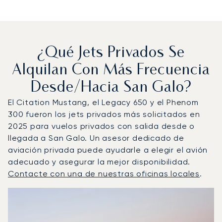
¿Qué Jets Privados Se
Alquilan Con Más Frecuencia
Desde/hacia San Galo?
El Citation Mustang, el Legacy 650 y el Phenom
300 fueron los jets privados más solicitados en
2025 para vuelos privados con salida desde o
llegada a San Galo. Un asesor dedicado de
aviación privada puede ayudarle a elegir el avión
adecuado y asegurar la mejor disponibilidad.
Contacte con una de nuestras oficinas locales
.
San Galo : Los 3 modelos de aeronave más operados por
Foto de la aeronave
Modelo de aeronave
Asientos
Velocidad (km/h)
Velocidad (nudos)
Autonomía (km
Autonomía (NM)