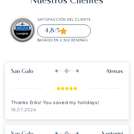
Nuestros Clientes
SATISFACCIÓN DEL CLIENTE
4,8
/5
BASADO EN 2.302 RESEÑAS
San Galo
Atenas
Thanks Eriks! You saved my holidays!
18.07.2024