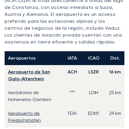
(ACH/LSZR) le sitúa directamente a orillas del lago
de Constanza, con acceso inmediato a Suiza,
Austria y Alemania. El aeropuerto es un acceso
preferido para las estaciones alpinas y los
centros de negocios de la región, incluido Vaduz.
Los clientes de aviación privada cuentan con una
asistencia en tierra eficiente y salidas rápidas.
Aeropuertos
IATA
ICAO
Dist.
Aeropuerto de San
ACH
LSZR
16 km
Galo-Altenrhein
Aeródromo de
***
LOIH
25 km
Hohenems-Dornbirn
Aeropuerto de
FDH
EDNY
29 km
Friedrichshafen