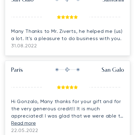
San Galo
Santorini
Many Thanks to Mr. Ziverts, he helped me (us)
a lot. It's a pleasure to do business with you.
31.08.2022
París
San Galo
Hi Gonzalo, Many thanks for your gift and for
the very generous credit!! It is much
appreciated! I was glad that we were able to
collaborate together
Read more
22.05.2022