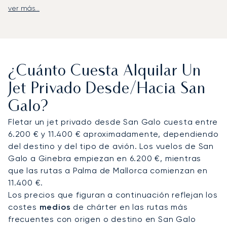
ver más...
Gestionamos vuelos chárter al aeropuerto de San
Galo-Altenrhein (ACH), con horarios diseñados
completamente en función de sus planes.
Podemos gestionar traslados privados a oficinas
corporativas, centros de conferencias o resorts
¿Cuánto Cuesta Alquilar Un
de lujo en Appenzell o a lo largo de la orilla del
lago de Constanza. A bordo de su jet privado,
Jet Privado Desde/hacia San
disfrutará de asientos espaciosos, gastronomía
Galo?
gourmet y total privacidad. Algunos viajeros
utilizan esta ruta para viajes de negocios de alto
Fletar un jet privado desde San Galo cuesta entre
nivel, combinados con estancias de ocio en los
6.200 € y 11.400 € aproximadamente, dependiendo
Alpes suizos o en el vecino Liechtenstein.
del destino y del tipo de avión. Los vuelos de San
Galo a Ginebra empiezan en 6.200 €, mientras
Con dos décadas de experiencia, fuimos el primer
que las rutas a Palma de Mallorca comienzan en
bróker de aviación privada europeo en obtener la
11.400 €.
certificación Argus®, lo que refleja nuestro
Los precios que figuran a continuación reflejan los
compromiso con la seguridad, la integridad y la
costes
medios
de chárter en las rutas más
flexibilidad. Para San Galo, aseguramos slots de
frecuentes con origen o destino en San Galo
llegada durante los periodos de mayor demanda,