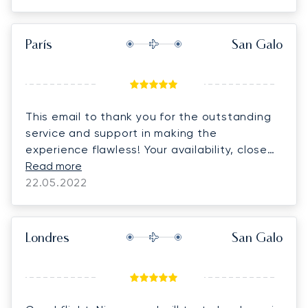
París
San Galo
This email to thank you for the outstanding
service and support in making the
experience flawless! Your availability, close
follow-up and professionalism were greatly
Read more
appreciated. Looking forward to our next
22.05.2022
collaboration!
Londres
San Galo