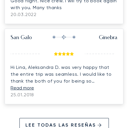
Good flight. Nice crew. I will try to book again
with you. Many thanks
20.03.2022
San Galo
Ginebra
Hi Lina, Aleksandra D. was very happy that
the entire trip was seamless. I would like to
thank the both of you for being so
responsive to all my queries and attention to
Read more
details and also for taking the extra mile to
25.01.2018
make all this happen. It has been extremely
wonderful to work with you both and I look
forward to working with you again. Best,
LEE TODAS LAS RESEÑAS