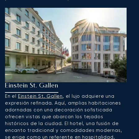
Einstein St. Gallen
H
En el
Einstein St. Gallen
, el lujo adquiere una
E
expresión refinada. Aquí, amplias habitaciones
G
adornadas con una decoración sofisticada
e
ofrecen vistas que abarcan los tejados
r
históricos de la ciudad. El hotel, una fusión de
d
encanto tradicional y comodidades modernas,
u
se erige como un referente en hospitalidad,
u