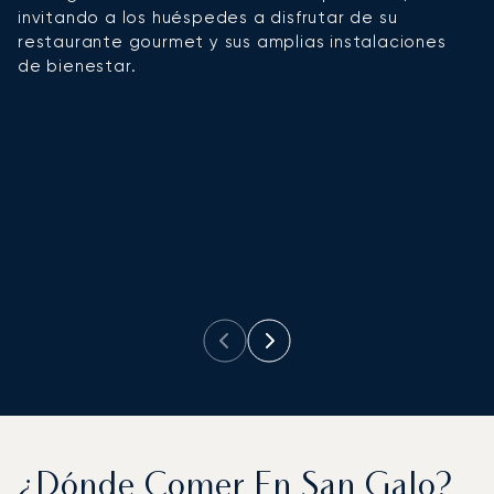
invitando a los huéspedes a disfrutar de su
d
restaurante gourmet y sus amplias instalaciones
en
de bienestar.
E
c
o
o
i
H
a
pa
¿Dónde Comer En San Galo?