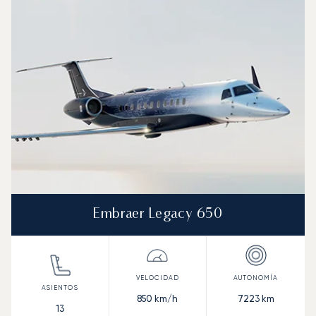
Embraer Legacy 650
850
km/h
7223
km
13