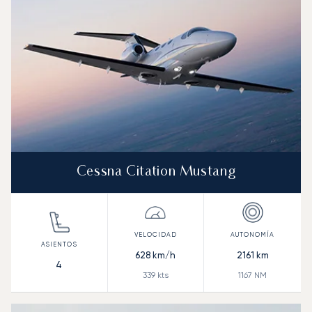
Cessna Citation Mustang
628
km/h
2161
km
4
339
kts
1167
NM