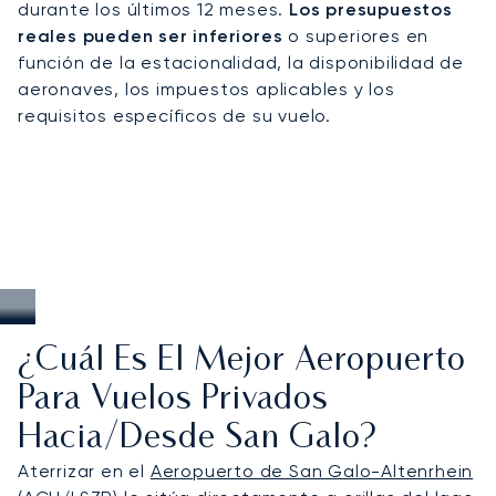
durante los últimos 12 meses.
Los presupuestos
desde ferias comerciales internacionales hasta
reales pueden ser inferiores
o superiores en
viajes de ocio en invierno, garantizando un acceso
función de la estacionalidad, la disponibilidad de
impecable a Liechtenstein, Appenzell y los resorts
aeronaves, los impuestos aplicables y los
del este de Suiza.
requisitos específicos de su vuelo.
¿Cuál Es El Mejor Aeropuerto
Para Vuelos Privados
Hacia/desde San Galo?
Aterrizar en el
Aeropuerto de San Galo-Altenrhein