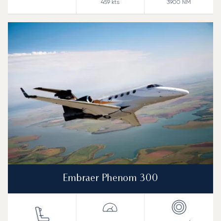
459
kts
3900
NM
Embraer Phenom 300