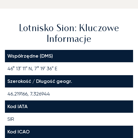
Lotnisko Sion: Kluczowe
Informacje
Współrzędne (DMS)
46° 13′ 11″ N, 7° 19′ 36″ E
Szerokość / Długość geogr.
46.219166, 7.326944
Kod IATA
SIR
Kod ICAO