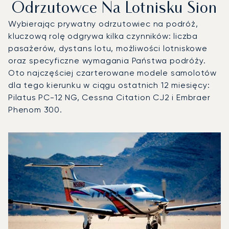
Odrzutowce Na Lotnisku Sion
Wybierając prywatny odrzutowiec na podróż,
kluczową rolę odgrywa kilka czynników: liczba
pasażerów, dystans lotu, możliwości lotniskowe
oraz specyficzne wymagania Państwa podróży.
Oto najczęściej czarterowane modele samolotów
dla tego kierunku w ciągu ostatnich 12 miesięcy:
Pilatus PC-12 NG, Cessna Citation CJ2 i Embraer
Phenom 300.
Lotnisko Sion : 3 najpopularniejsze modele statków powiet
Zdjęcie samolotu
Model samolotu
Operacje lotnicze w 20
Miejsca
Prędkość (km/h)
Prędkość (węzły)
Zasięg (km)
Zasięg (NM)