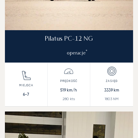
Pilatus PC-12 NG
*
operacje
519
km/h
3339
km
6-7
280
kts
1803
NM