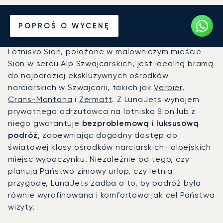
Prywatny odrzutowiec na
POPROŚ O WYCENĘ
Lotnisko Sion (SIR)
Lotnisko Sion, położone w malowniczym mieście
Sion
w sercu Alp Szwajcarskich, jest idealną bramą
do najbardziej ekskluzywnych ośrodków
narciarskich w Szwajcarii, takich jak
Verbier
,
Crans-Montana
i
Zermatt
. Z LunaJets wynajem
prywatnego odrzutowca na lotnisko Sion lub z
niego gwarantuje
bezproblemową i luksusową
podróż
, zapewniając dogodny dostęp do
światowej klasy ośrodków narciarskich i alpejskich
miejsc wypoczynku. Niezależnie od tego, czy
planują Państwo zimowy urlop, czy letnią
przygodę, LunaJets zadba o to, by podróż była
równie wyrafinowana i komfortowa jak cel Państwa
wizyty.