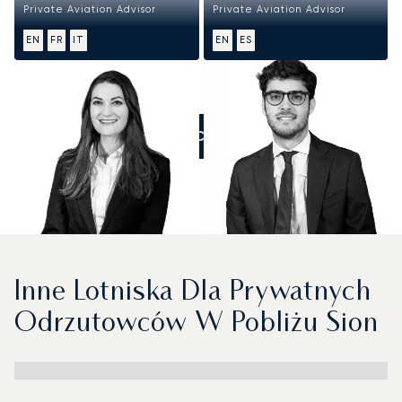
Private Aviation Advisor
Private Aviation Advisor
EN
FR
IT
EN
ES
ZADZWOŃCIE DO NAS
Inne Lotniska Dla Prywatnych
Odrzutowców W Pobliżu Sion