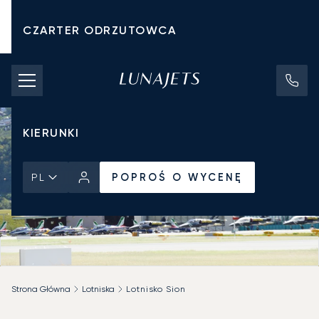
CZARTER ODRZUTOWCA
KOSZTY CZARTERU
PRYWATNE ODRZUTOWCE
KIERUNKI
POPROŚ O WYCENĘ
PL
Strona Główna
Lotniska
Lotnisko Sion