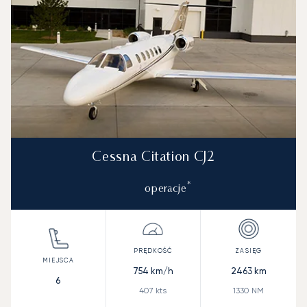
Cessna Citation CJ2
*
operacje
754
km/h
2463
km
6
407
kts
1330
NM