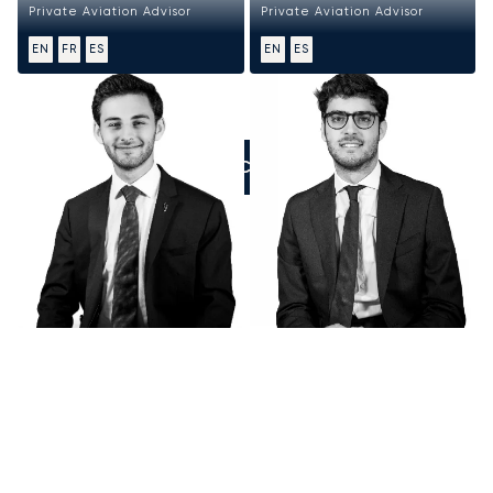
Private Aviation Advisor
Private Aviation Advisor
EN
FR
ES
EN
ES
ZADZWOŃCIE DO NAS