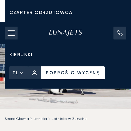
CZARTER ODRZUTOWCA
KOSZTY CZARTERU
PRYWATNE ODRZUTOWCE
KIERUNKI
POPROŚ O WYCENĘ
PL
Strona Główna
Lotniska
Lotnisko w Zurychu