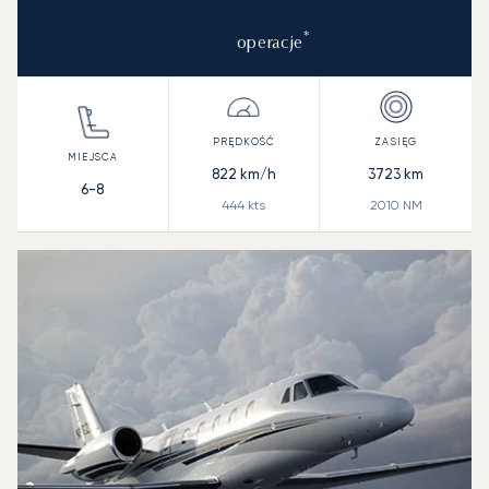
*
operacje
822
km/h
3723
km
6-8
444
kts
2010
NM