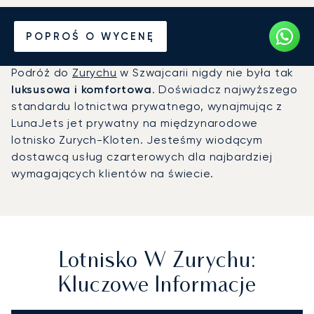
Prywatny odrzutowiec na
POPROŚ O WYCENĘ
Lotnisko w Zurychu (ZRH)
Podróż do
Zurychu
w Szwajcarii nigdy nie była tak
luksusowa i komfortowa
. Doświadcz najwyższego
standardu lotnictwa prywatnego, wynajmując z
LunaJets jet prywatny na międzynarodowe
lotnisko Zurych-Kloten. Jesteśmy wiodącym
dostawcą usług czarterowych dla najbardziej
wymagających klientów na świecie.
Lotnisko W Zurychu:
Kluczowe Informacje