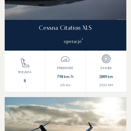
Cessna Citation XLS
*
operacje
798
km/h
3889
km
8
431
kts
2100
NM