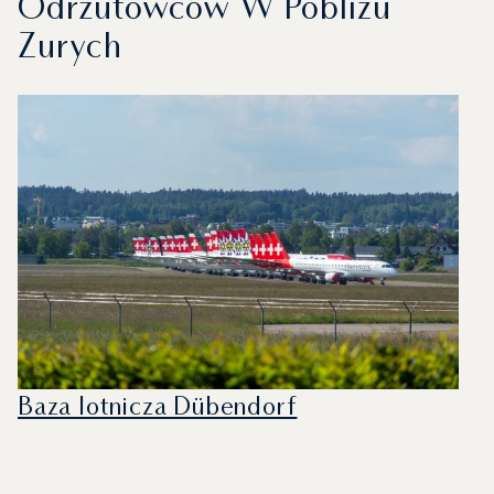
Odrzutowców W Pobliżu
Zurych
Baza lotnicza Dübendorf