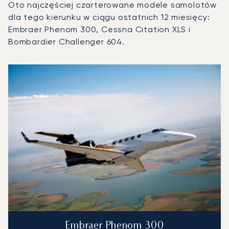
Oto najczęściej czarterowane modele samolotów
dla tego kierunku w ciągu ostatnich 12 miesięcy:
Embraer Phenom 300, Cessna Citation XLS i
Bombardier Challenger 604.
Lotnisko w Zurychu : 3 najpopularniejsze modele statków p
Zdjęcie samolotu
Model samolotu
Operacje lotnicze w 20
Miejsca
Prędkość (km/h)
Prędkość (węzły)
Zasięg (km)
Zasięg (NM)
Embraer Phenom 300