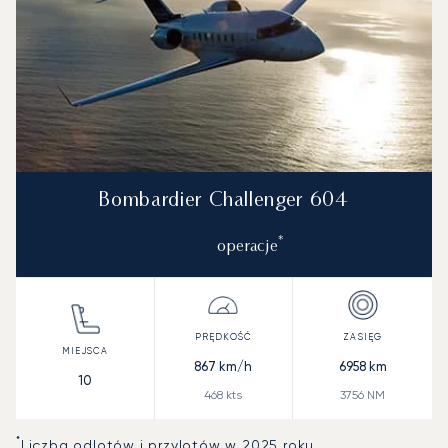
Bombardier Challenger 604
*
operacje
867
km/h
6958
km
10
468
kts
3756
NM
*
Liczba odlotów i przylotów w 2025 roku