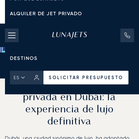
ALQUILER DE JET PRIVADO
TARIFAS DE CHÁRTER
JETS PRIVADOS
DESTINOS
Inicio
Noticias y Perspectivas
SOLICITAR PRESUPUESTO
SOLICITAR PRESUPUESTO
ES
Criptomonedas y aviación
privada en Dubái: la
experiencia de lujo
definitiva
Dubái, una ciudad sinónimo de lujo, ha adoptado