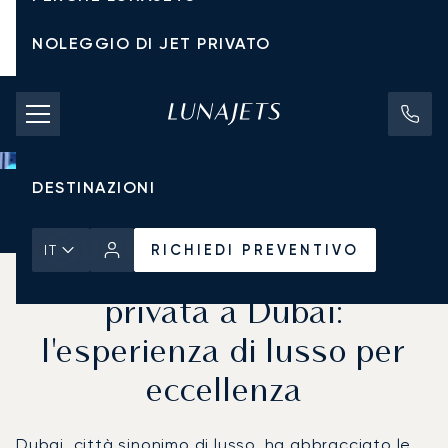
NOLEGGIO DI JET PRIVATO
TARIFFE DI NOLEGGIO
JET PRIVATI
DESTINAZIONI
Pagina Iniziale
Notizie e Approfondimenti
RICHIEDI PREVENTIVO
RICHIEDI PREVENTIVO
IT
Criptovalute e aviazione
privata a Dubai:
l'esperienza di lusso per
eccellenza
Dubai, città sinonimo di lusso, ha abbracciato le