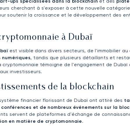
tart-ups spécialisées dans la blockchain
et des
plat
seurs cherchant à s'exposer à cette nouvelle catégorie 
ur soutenir la croissance et le développement des entr
 cryptomonnaie à Dubaï
baï
est visible dans divers secteurs, de l'immobilier a
 numériques
, tandis que plusieurs détaillants et re
a cryptomonnaie témoigne de l'engagement de Dubaï à 
ux investisseurs.
vestissements de la blockchain
système financier florissant de Dubaï ont attiré des
ta
s
conférences et de nombreux événements sur la bloc
ents servent de plateformes d'échange de connaissanc
tion en matière de cryptomonnaie
.