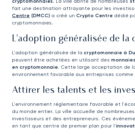
cryptomonnaies
. La ville abrite de nombreuses
s
fait une destination attrayante pour les investis
Centre
(DMCC)
a créé un
Crypto Centre
dédié po
cryptomonnaies.
L'adoption généralisée de la
L'adoption généralisée de la
cryptomonnaie à Du
peuvent être achetées en utilisant des
monnaies
en cryptomonnaie
. Cette large acceptation de l
environnement favorable aux entreprises comme a
Attirer les talents et les in
L'environnement réglementaire favorable et l'éco
du monde entier. La ville accueille de nombreuse
investisseurs et des entrepreneurs. Ces événem
en tant que centre de premier plan pour l'
innova