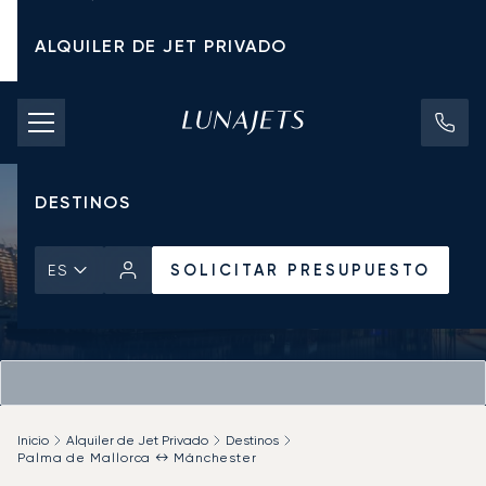
ALQUILER DE JET PRIVADO
TARIFAS DE CHÁRTER
JETS PRIVADOS
DESTINOS
SOLICITAR PRESUPUESTO
ES
Inicio
Alquiler de Jet Privado
Destinos
Palma de Mallorca ↔ Mánchester