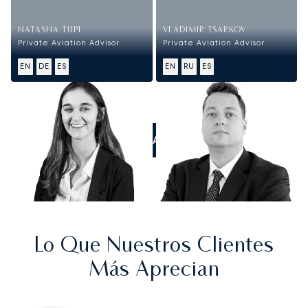
NATASHA TUPI
VLADIMIR TSARKOV
Private Aviation Advisor
Private Aviation Advisor
EN
DE
ES
EN
RU
ES
LLÁMANOS
Lo Que Nuestros Clientes
Más Aprecian