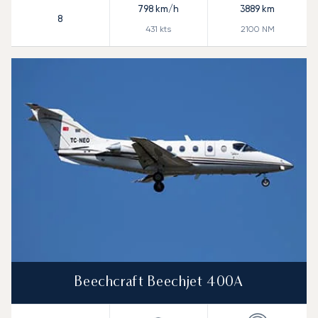
798
km/h
3889
km
8
431
kts
2100
NM
Beechcraft Beechjet 400A