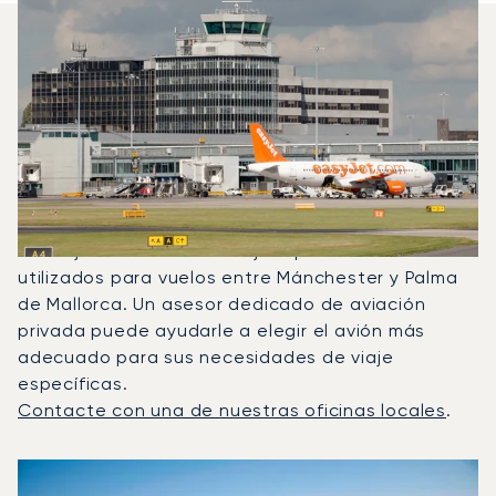
¿Qué Jets Privados Se
Alquilan Con Más Frecuencia
Entre Palma De Mallorca Y
Manchester?
En 2025, el Phenom 300, el Citation XLS y el
Beechjet 400A fueron los jets privados más
utilizados para vuelos entre Mánchester y Palma
de Mallorca. Un asesor dedicado de aviación
privada puede ayudarle a elegir el avión más
adecuado para sus necesidades de viaje
específicas.
Contacte con una de nuestras oficinas locales
.
Los 3 modelos de aeronave más frecuentes por número de
Foto de la aeronave
Modelo de aeronave
Asientos