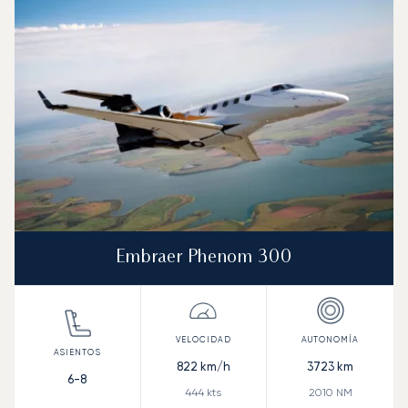
Velocidad (km/h)
Velocidad (nudos)
Autonomía (km
Autonomía (NM)
Embraer Phenom 300
822
km/h
3723
km
6-8
444
kts
2010
NM