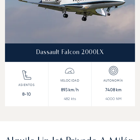
Dassault Falcon 2000LX
893
km/h
7408
km
8-10
482
kts
4000
NM