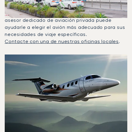
Falcon 2000LX fueron los jets privados más
utilizados para vuelos entre Ibiza y Milán. Un
asesor dedicado de aviación privada puede
ayudarle a elegir el avión más adecuado para sus
necesidades de viaje específicas.
Contacte con una de nuestras oficinas locales
.
Los 3 modelos de aeronave más frecuentes por número de 
Foto de la aeronave
Modelo de aeronave
Asientos
Velocidad (km/h)
Velocidad (nudos)
Autonomía (km
Autonomía (NM)