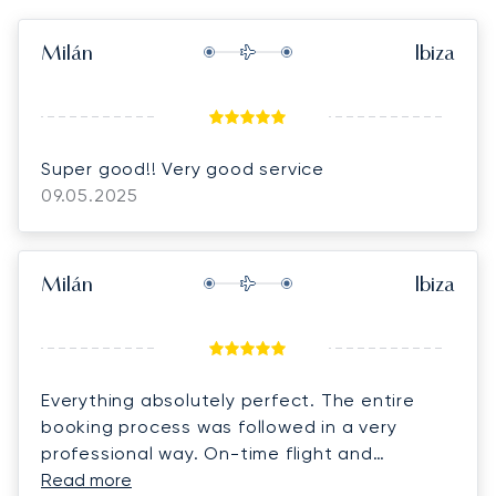
Milán
Ibiza
Super good!! Very good service
09.05.2025
Milán
Ibiza
Everything absolutely perfect. The entire
booking process was followed in a very
professional way. On-time flight and
excellent on-board staff.
Read more