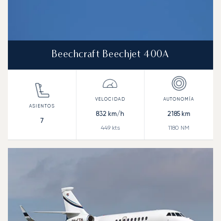
Beechcraft Beechjet 400A
832
km/h
2185
km
7
449
kts
1180
NM