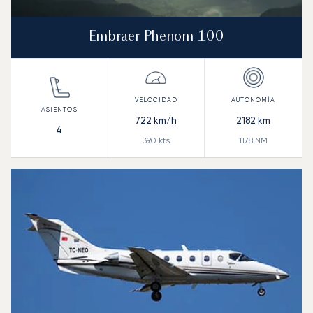
Embraer Phenom 100
722
km/h
2182
km
4
390
kts
1178
NM