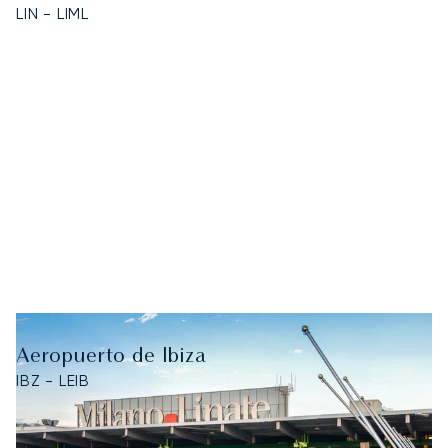
LIN - LIML
Aeropuerto de Ibiza
IBZ - LEIB