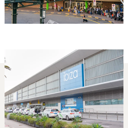
Quali Jet Privati Vengono
Noleggiati Più
Frequentemente Tra Milano E
Ibiza?
Nel 2025, il Phenom 100, il Beechjet 400A e il
Falcon 2000LX sono stati i jet privati più utilizzati