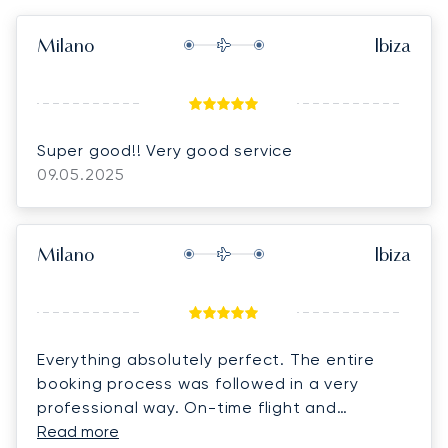
Milano
Ibiza
Super good!! Very good service
09.05.2025
Milano
Ibiza
Everything absolutely perfect. The entire
booking process was followed in a very
professional way. On-time flight and
excellent on-board staff.
Read more