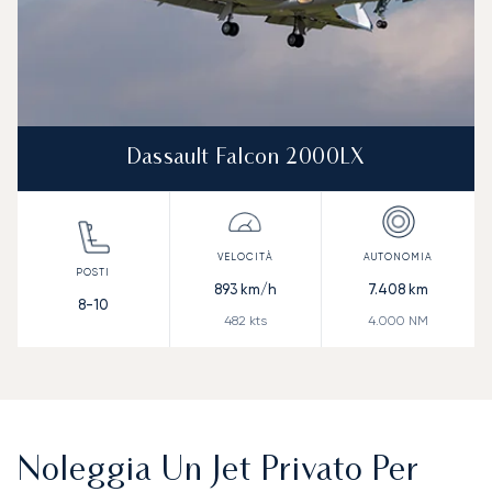
Dassault Falcon 2000LX
893
km/h
7.408
km
8-10
482
kts
4.000
NM
Noleggia Un Jet Privato Per