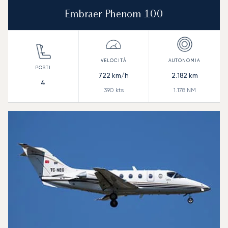
Embraer Phenom 100
722
km/h
2.182
km
4
390
kts
1.178
NM