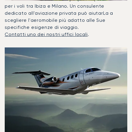
per i voli tra Ibiza e Milano. Un consulente
dedicato all'aviazione privata può aiutarLa a
scegliere l'aeromobile più adatto alle Sue
specifiche esigenze di viaggio.
Contatti uno dei nostri uffici locali
.
I 3 modelli di aeromobile più utilizzati per numero di movime
Foto dell'aeromobile
Modello di aeromobile
Posti
Velocità (km/h)
Velocità (nodi)
Autonomia (
Autonomia (NM)