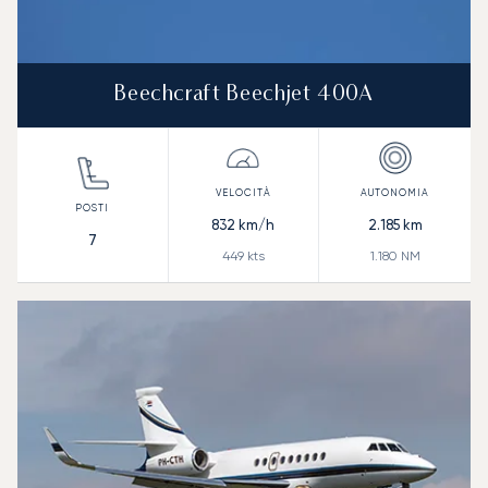
Beechcraft Beechjet 400A
832
km/h
2.185
km
7
449
kts
1.180
NM