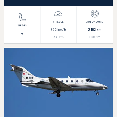
722
km/h
2 182
km
4
390
kts
1 178
NM