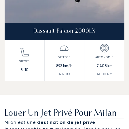
Dassault Falcon 2000LX
893
km/h
7 408
km
8-10
482
kts
4 000
NM
Louer Un Jet Privé Pour Milan
Milan est une
destination de jet privé