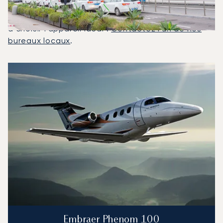
utilisés pour les vols entre Ibiza et Milan. Un
conseiller dédié en aviation privée peut vous aider
à choisir l'appareil idéal :
Contactez l'un de nos
bureaux locaux
.
Les 3 modèles d'aéronefs les plus utilisés entre Milan et I
Photo de l'aéronef
Modèle d'aéronef
Sièges
Vitesse (km/h)
Vitesse (nœuds)
Autonomie (km)
Autonomie (NM)
Embraer Phenom 100