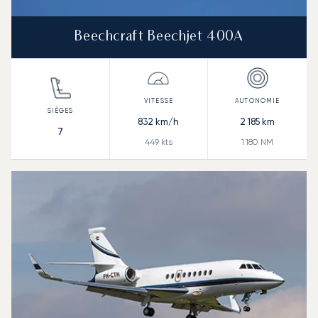
Beechcraft Beechjet 400A
832
km/h
2 185
km
7
449
kts
1 180
NM