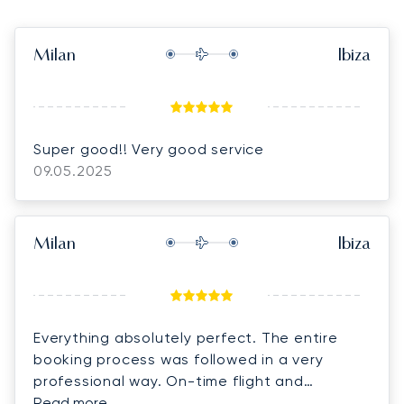
Milan
Ibiza
Super good!! Very good service
09.05.2025
Milan
Ibiza
Everything absolutely perfect. The entire
booking process was followed in a very
professional way. On-time flight and
excellent on-board staff.
Read more