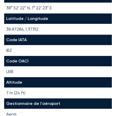
38° 52′ 22″ N, 1° 22′ 23″ E
Latitude / Longitude
38.87286, 1.37312
Code IATA
IBZ
Code OACI
LEIB
Altitude
7 m (24 ft)
Gestionnaire de l'aéroport
Aena