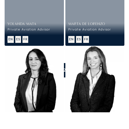
YOLANDA MATA
MARTA DE LORENZO
Private Aviation Advisor
Private Aviation Advisor
EN
ES
FR
EN
ES
FR
APPELEZ-NOUS