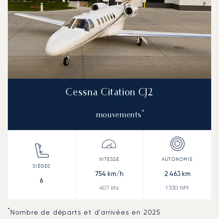
Cessna Citation CJ2
*
mouvements
754
km/h
2 463
km
6
407
kts
1 330
NM
*
Nombre de départs et d'arrivées en 2025