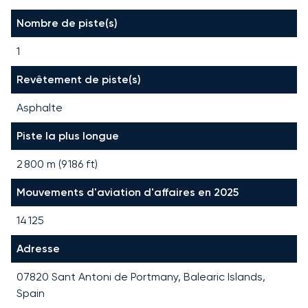
Nombre de piste(s)
1
Revêtement de piste(s)
Asphalte
Piste la plus longue
2 800
m (
9 186
ft)
Mouvements d'aviation d'affaires en 2025
14 125
Adresse
07820 Sant Antoni de Portmany, Balearic Islands,
Spain