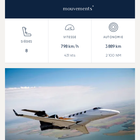
*
mouvements
798
km/h
3 889
km
8
431
kts
2 100
NM