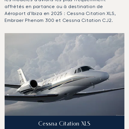
affrétés en partance ou à destination de
Aéroport d'Ibiza en 2025 : Cessna Citation XLS,
Embraer Phenom 300 et Cessna Citation CJ2.
Aéroport d'Ibiza : Les 3 modèles d'aéronefs les plus fr
Photo de l'aéronef
Modèle d'aéronef
Mouvements en 20
Sièges
Vitesse (km/h)
Vitesse (nœuds)
Autonomie (km)
Autonomie (NM)
Cessna Citation XLS