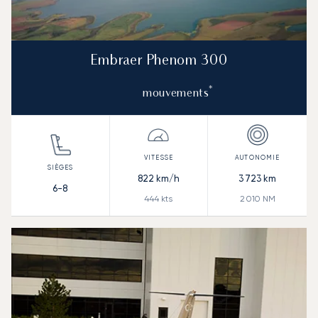
Embraer Phenom 300
*
mouvements
822
km/h
3 723
km
6-8
444
kts
2 010
NM