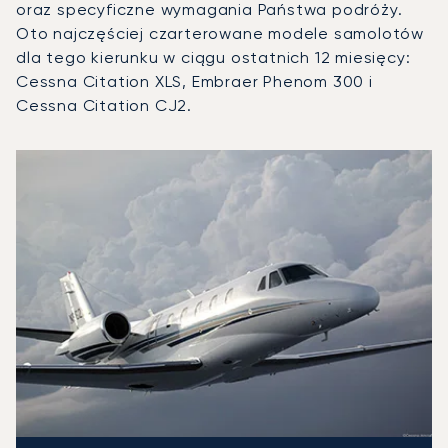
oraz specyficzne wymagania Państwa podróży.
Oto najczęściej czarterowane modele samolotów
dla tego kierunku w ciągu ostatnich 12 miesięcy:
Cessna Citation XLS, Embraer Phenom 300 i
Cessna Citation CJ2.
Lotnisko na Ibizie : 3 najpopularniejsze modele statków po
Zdjęcie samolotu
Model samolotu
Operacje lotnicze w 20
Miejsca
Prędkość (km/h)
Prędkość (węzły)
Zasięg (km)
Zasięg (NM)