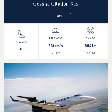
Cessna Citation XLS
*
operacje
798
km/h
3889
km
8
431
kts
2100
NM