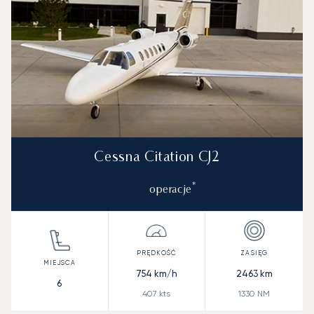
Cessna Citation CJ2
*
operacje
754
km/h
2463
km
6
407
kts
1330
NM