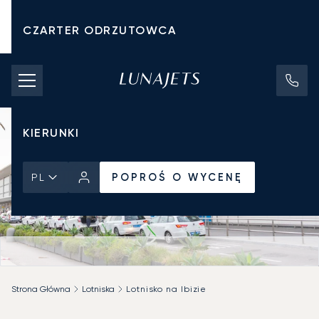
CZARTER ODRZUTOWCA
KOSZTY CZARTERU
PRYWATNE ODRZUTOWCE
KIERUNKI
POPROŚ O WYCENĘ
PL
Strona Główna
Lotniska
Lotnisko na Ibizie