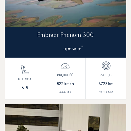
Embraer Phenom 300
*
operacje
822
km/h
3723
km
6-8
444
kts
2010
NM