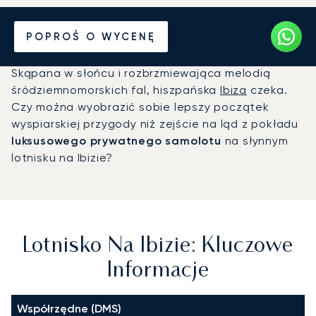
Prywatny odrzutowiec na
POPROŚ O WYCENĘ
Lotnisko na Ibizie (IBZ)
Skąpana w słońcu i rozbrzmiewająca melodią
śródziemnomorskich fal, hiszpańska
Ibiza
czeka.
Czy można wyobrazić sobie lepszy początek
wyspiarskiej przygody niż zejście na ląd z pokładu
luksusowego prywatnego samolotu
na słynnym
lotnisku na Ibizie?
Lotnisko Na Ibizie: Kluczowe
Informacje
Współrzędne (DMS)