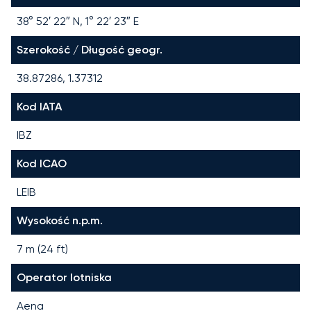
38° 52′ 22″ N, 1° 22′ 23″ E
Szerokość / Długość geogr.
38.87286, 1.37312
Kod IATA
IBZ
Kod ICAO
LEIB
Wysokość n.p.m.
7 m (24 ft)
Operator lotniska
Aena