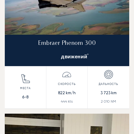
Embraer Phenom 300
*
движений
822
km/h
3 723
km
6-8
444
kts
2 010
NM