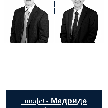
ПОЗВОНИТЕ НАМ
LunaJets Мадриде