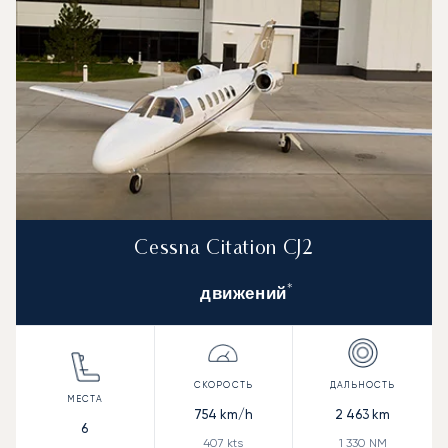
Cessna Citation CJ2
*
движений
754
km/h
2 463
km
6
407
kts
1 330
NM