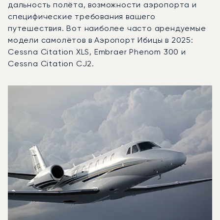
дальность полёта, возможности аэропорта и
специфические требования вашего
путешествия. Вот наиболее часто арендуемые
модели самолётов в Аэропорт Ибицы в 2025:
Cessna Citation XLS, Embraer Phenom 300 и
Cessna Citation CJ2.
Аэропорт Ибицы : 3 наиболее востребованные модели в
Фото воздушного судна
Модель воздушного судна
Пол
Места
Скорость (км/ч)
Дальность (км)
Дальность (NM)