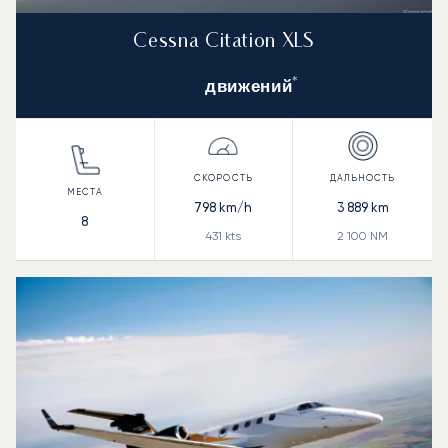
Cessna Citation XLS
*
движений
798
km/h
3 889
km
8
431
kts
2 100
NM