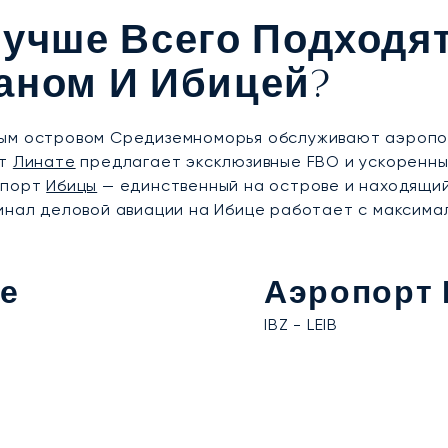
учше Всего Подходя
аном И Ибицей?
ным островом Средиземноморья обслуживают аэропор
рт
Линате
предлагает эксклюзивные FBO и ускоренны
опорт
Ибицы
— единственный на острове и находящийс
инал деловой авиации на Ибице работает с максима
е
Аэропорт
IBZ - LEIB