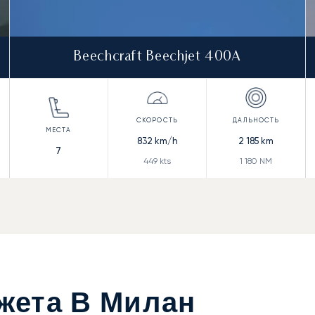
Beechcraft Beechjet 400A
832
km/h
2 185
km
7
449
kts
1 180
NM
жета В Милан