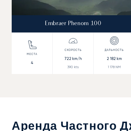
Embraer Phenom 100
722
km/h
2 182
km
4
390
kts
1 178
NM
Аренда Частного Д