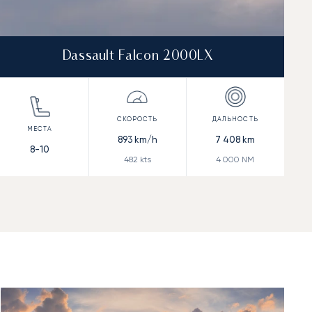
Dassault Falcon 2000LX
893
km/h
7 408
km
8-10
482
kts
4 000
NM