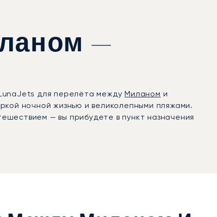
иланом —
 LunaJets для перелёта между
Миланом
и
яркой ночной жизнью и великолепными пляжами.
ешествием — вы прибудете в пункт назначения