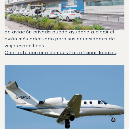
Entre Ginebra E Ibiza?
En 2025, el Citation CJ1, el Beechjet 400A y el PC-
12 NG fueron los jets privados más utilizados para
vuelos entre Ibiza y Ginebra. Un asesor dedicado
de aviación privada puede ayudarle a elegir el
avión más adecuado para sus necesidades de
viaje específicas.
Contacte con una de nuestras oficinas locales
.
Los 3 modelos de aeronave más frecuentes por número de
Foto de la aeronave
Modelo de aeronave
Asientos
Velocidad (km/h)
Velocidad (nudos)
Autonomía (km
Autonomía (NM)