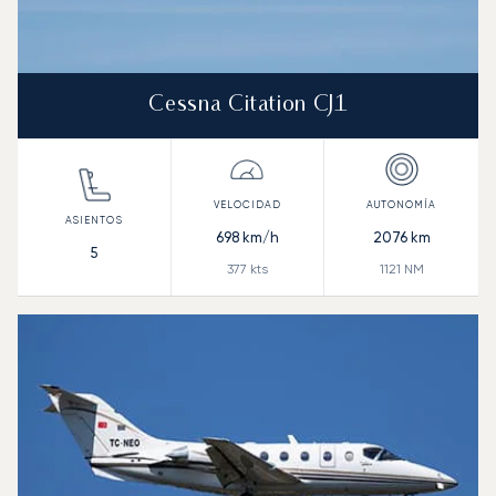
Cessna Citation CJ1
698
km/h
2076
km
5
377
kts
1121
NM