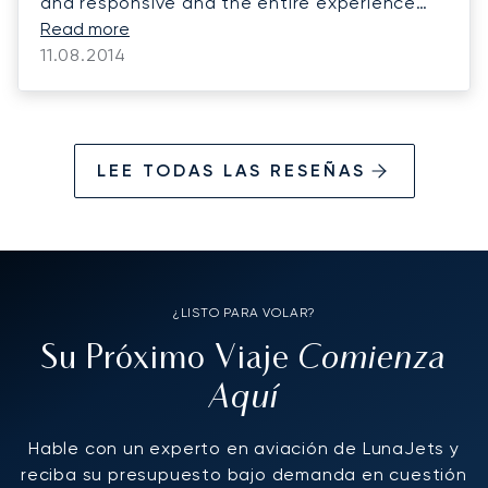
and responsive and the entire experience
with Lunajets as well as the flight crew very
Read more
professional.
11.08.2014
LEE TODAS LAS RESEÑAS
¿LISTO PARA VOLAR?
Comienza
Su Próximo Viaje
Aquí
Hable con un experto en aviación de LunaJets y
reciba su presupuesto bajo demanda en cuestión