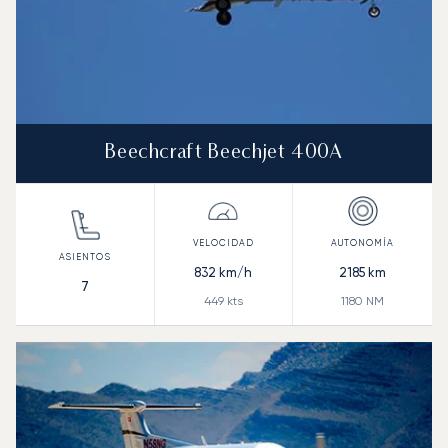
Beechcraft Beechjet 400A
832
km/h
2185
km
7
449
kts
1180
NM