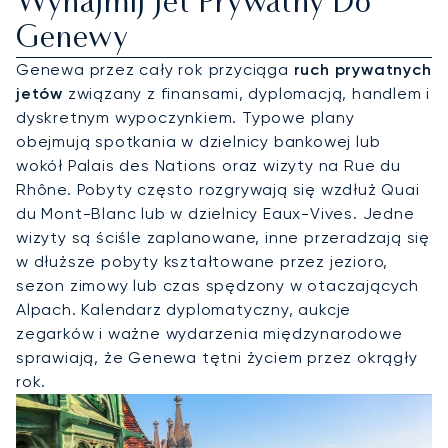
Wynajmij Jet Prywatny Do
Genewy
Genewa przez cały rok przyciąga
ruch prywatnych
jetów
związany z finansami, dyplomacją, handlem i
dyskretnym wypoczynkiem. Typowe plany
obejmują spotkania w dzielnicy bankowej lub
wokół Palais des Nations oraz wizyty na Rue du
Rhône. Pobyty często rozgrywają się wzdłuż Quai
du Mont-Blanc lub w dzielnicy Eaux-Vives. Jedne
wizyty są ściśle zaplanowane, inne przeradzają się
w dłuższe pobyty kształtowane przez jezioro,
sezon zimowy lub czas spędzony w otaczających
Alpach. Kalendarz dyplomatyczny, aukcje
zegarków i ważne wydarzenia międzynarodowe
sprawiają, że Genewa tętni życiem przez okrągły
rok.