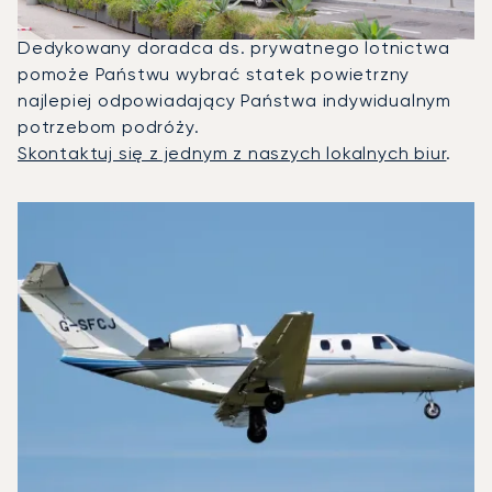
odrzutowcami na trasie Ibiza — Genewa.
Dedykowany doradca ds. prywatnego lotnictwa
pomoże Państwu wybrać statek powietrzny
najlepiej odpowiadający Państwa indywidualnym
potrzebom podróży.
Skontaktuj się z jednym z naszych lokalnych biur
.
3 najpopularniejsze modele samolotów według liczby opera
Zdjęcie samolotu
Model samolotu
Miejsca
Prędkość (km/h)
Prędkość (węzły)
Zasięg (km)
Zasięg (NM)