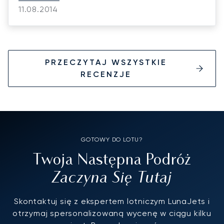
professional.
11.08.2014
PRZECZYTAJ WSZYSTKIE
RECENZJE
GOTOWY DO LOTU?
Twoja Następna Podróż
Zaczyna Się Tutaj
Skontaktuj się z ekspertem lotniczym LunaJets i
otrzymaj spersonalizowaną wycenę w ciągu kilku