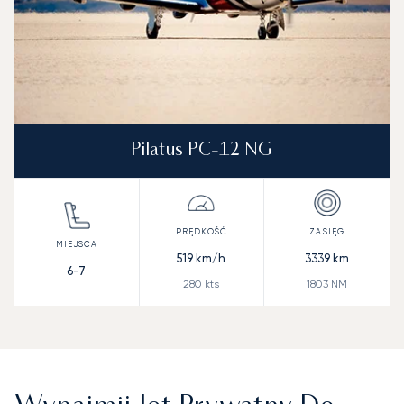
Pilatus PC-12 NG
519
km/h
3339
km
6-7
280
kts
1803
NM