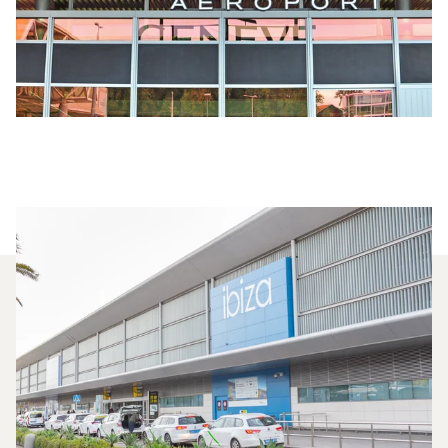
Jakie Typy Samolotów Mogę
Wyczarterować, Aby Polecieć
Między Genewą A Ibizą?
W 2025 roku Citation CJ1, Beechjet 400A i PC-12
NG były najczęściej wykorzystywanymi prywatnymi