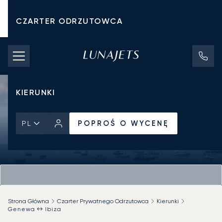
CZARTER ODRZUTOWCA
KOSZTY CZARTERU
PRYWATNE ODRZUTOWCE
KIERUNKI
POPROŚ O WYCENĘ
PL
Strona Główna
Czarter Prywatnego Odrzutowca
Kierunki
Genewa ↔ Ibiza