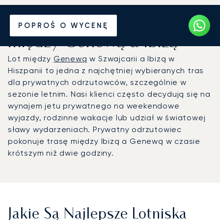
Wynajmij jet prywatny
POPROŚ O WYCENĘ
między Genewą a Ibizą
Lot między
Genewą
w Szwajcarii a Ibizą w
Hiszpanii to jedna z najchętniej wybieranych tras
dla prywatnych odrzutowców, szczególnie w
sezonie letnim. Nasi klienci często decydują się na
wynajem jetu prywatnego na weekendowe
wyjazdy, rodzinne wakacje lub udział w światowej
sławy wydarzeniach. Prywatny odrzutowiec
pokonuje trasę między Ibizą a Genewą w czasie
krótszym niż dwie godziny.
Jakie Są Najlepsze Lotniska