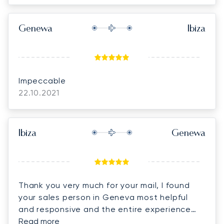
Genewa
Ibiza
Impeccable
22.10.2021
Ibiza
Genewa
Thank you very much for your mail, I found
your sales person in Geneva most helpful
and responsive and the entire experience
with Lunajets as well as the flight crew very
Read more