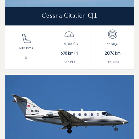
Cessna Citation CJ1
698
km/h
2076
km
5
377
kts
1121
NM