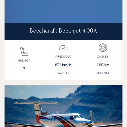
Beechcraft Beechjet 400A
832
km/h
2185
km
7
449
kts
1180
NM