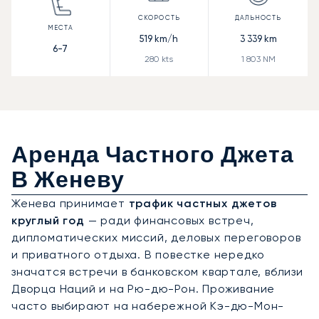
519
km/h
3 339
km
6-7
280
kts
1 803
NM
Аренда Частного Джета
В Женеву
Женева принимает
трафик частных джетов
круглый год
— ради финансовых встреч,
дипломатических миссий, деловых переговоров
и приватного отдыха. В повестке нередко
значатся встречи в банковском квартале, вблизи
Дворца Наций и на Рю-дю-Рон. Проживание
часто выбирают на набережной Кэ-дю-Мон-