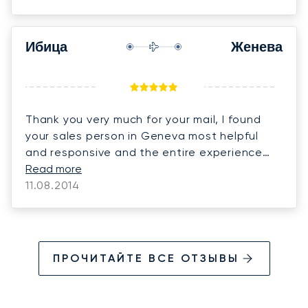
Ибица
Женева
Thank you very much for your mail, I found
your sales person in Geneva most helpful
and responsive and the entire experience
with Lunajets as well as the flight crew very
Read more
professional.
11.08.2014
ПРОЧИТАЙТЕ ВСЕ ОТЗЫВЫ