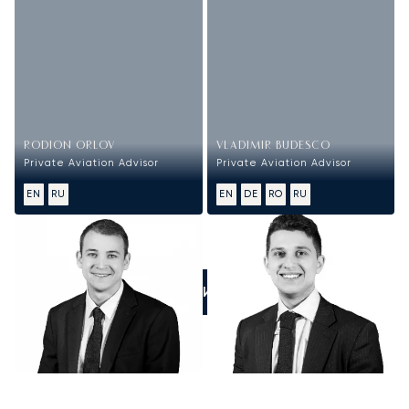
RODION ORLOV
VLADIMIR BUDESCO
Private Aviation Advisor
Private Aviation Advisor
EN
RU
EN
DE
RO
RU
ПОЗВОНИТЕ НАМ