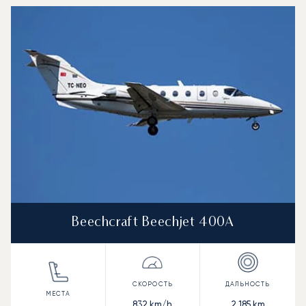
Beechcraft Beechjet 400A
832
km/h
2 185
km