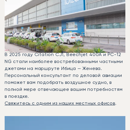
Какие Типы Бизнес-
Джетов Можно
Арендовать Для
Перелета Между
Женевой И Ибицей?
В 2025 году Citation CJ1, Beechjet 400A и PC-12
NG стали наиболее востребованными частными
джетами на маршруте Ибица — Женева.
Персональный консультант по деловой авиации
поможет вам подобрать воздушное судно, в
полной мере отвечающее вашим потребностям
в поездке.
Свяжитесь с одним из наших местных офисов
.
3 наиболее востребованных воздушных судна по количе
Фото воздушного судна
Модель воздушного судна
Скорость (км/ч)
Скорость (узлы)
Дал