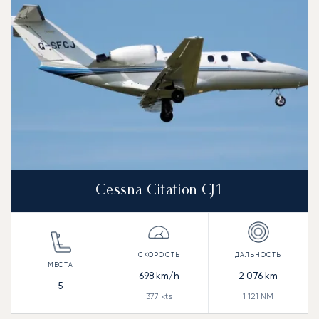
Дальность (NM)
Cessna Citation CJ1
698
km/h
2 076
km
5
377
kts
1 121
NM