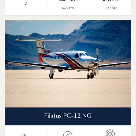
7
449
kts
1 180
NM
Pilatus PC-12 NG