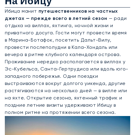
На Ибицу
Ибица манит
путешественников на частных
джетах — прежде всего в летний сезон
— ради
отдыха на виллах, яхтинга, ночной жизни и
приватного досуга. Гости могут провести время
в Марина-Ботафок, посетить Дальт-Вилу,
провести послеполудни в Кала-Хондаль или
вечера в ритме клубного календаря острова.
Проживание нередко располагается в виллах у
Эс-Кубельса, Санта-Гертрудиса или вдоль юго-
западного побережья. Одни поездки
выстраиваются вокруг долгого уикенда, другие
растягиваются на несколько дней — в вилле или
на яхте. Открытие сезона, яхтенный трафик и
поздние летние визиты удерживают Ибицу в
полном ритме на протяжении всего сезона.