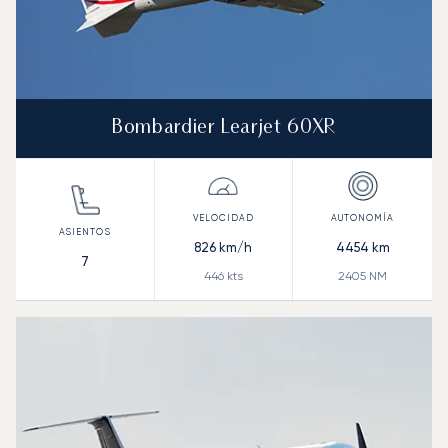
Bombardier Learjet 60XR
826
km/h
4454
km
7
446
kts
2405
NM