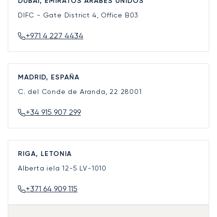
DUBÁI, EMIRATOS ÁRABES UNIDOS
DIFC - Gate District 4, Office B03
+971 4 227 4434
MADRID, ESPAÑA
C. del Conde de Aranda, 22
28001
+34 915 907 299
RIGA, LETONIA
Alberta iela 12-5
LV-1010
+371 64 909 115