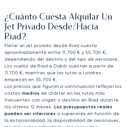
comodidades y de un menú creado
exclusivamente para usted. Su horario es nuestra
¿Cuánto Cuesta Alquilar Un
prioridad, dándole la libertad de volar siempre que
lo necesite. Nos aseguraremos de que aterrice
Jet Privado Desde/hacia
sintiéndose renovado y preparado, ya sea en la
Riad?
terminal privada del Aeropuerto Internacional Rey
Khalid o en el aeródromo que mejor se adapte a
Fletar un jet privado desde Riad cuesta
usted.
aproximadamente entre 11.700 € y 55.700 €,
dependiendo del destino y del tipo de aeronave.
Ser el mayor bróker de aviación privada de Europa
Los vuelos de Riad a Dubái cuestan a partir de
significa que tenemos la experiencia y las
11.700 €, mientras que las rutas a Londres
conexiones globales en las que puede confiar.
empiezan en 55.700 €.
Para un destino tan importante como Riad, esto
Los precios que figuran a continuación reflejan los
significa simplemente que nos encargamos de
costes
medios
de chárter en las rutas más
toda la complejidad, permitiéndole centrarse en
frecuentes con origen o destino en Riad durante
su viaje con total tranquilidad.
los últimos 12 meses.
Los presupuestos reales
pueden ser inferiores
o superiores en función de
la estacionalidad, la disponibilidad de aeronaves,