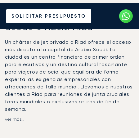
Alquile un Jet Privado
SOLICITAR PRESUPUESTO
desde o hacia Riad
Un chárter de jet privado a Riad ofrece el acceso
más directo a la capital de Arabia Saudí. La
ciudad es un centro financiero de primer orden
para ejecutivos y un destino cultural fascinante
para viajeros de ocio, que equilibra de forma
experta las exigencias empresariales con
atracciones de talla mundial. Llevamos a nuestros
clientes a Riad para reuniones de junta cruciales,
foros mundiales o exclusivos retiros de fin de
semana.
ver más...
Diseñamos su vuelo para que se adapte a su
agenda. A bordo, podrá relajarse o trabajar con
total privacidad, disfrutando de las mejores