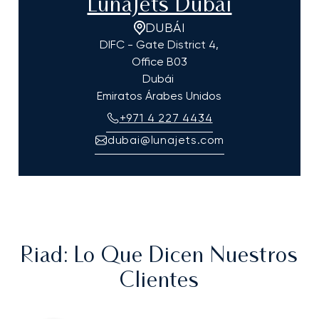
LunaJets Dubái
DUBÁI
DIFC - Gate District 4,
Office B03
Dubái
Emiratos Árabes Unidos
+971 4 227 4434
dubai@lunajets.com
Riad
: Lo Que Dicen Nuestros
Clientes