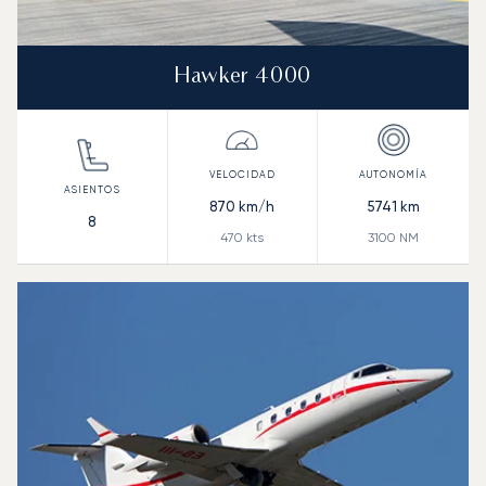
Hawker 4000
870
km/h
5741
km
8
470
kts
3100
NM