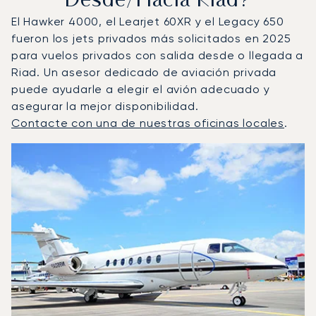
Desde/hacia Riad?
El Hawker 4000, el Learjet 60XR y el Legacy 650
fueron los jets privados más solicitados en 2025
para vuelos privados con salida desde o llegada a
Riad. Un asesor dedicado de aviación privada
puede ayudarle a elegir el avión adecuado y
asegurar la mejor disponibilidad.
Contacte con una de nuestras oficinas locales
.
Riad : Los 3 modelos de aeronave más operados por núm
Foto de la aeronave
Modelo de aeronave
Asientos
Velocidad (km/h)
Velocidad (nudos)
Autonomía (km
Autonomía (NM)