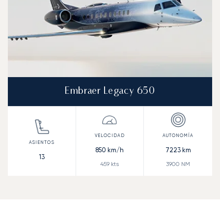
Embraer Legacy 650
850
km/h
7223
km
13
459
kts
3900
NM