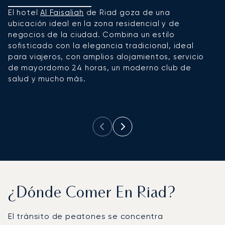
El hotel
Al Faisaliah
de Riad goza de una
Si
ubicación ideal en la zona residencial y de
c
negocios de la ciudad. Combina un estilo
c
sofisticado con la elegancia tradicional, ideal
c
para viajeros, con amplios alojamientos, servicio
h
de mayordomo 24 horas, un moderno club de
in
salud y mucho más.
s
a
m
¿Dónde Comer En Riad?
El tránsito de peatones se concentra