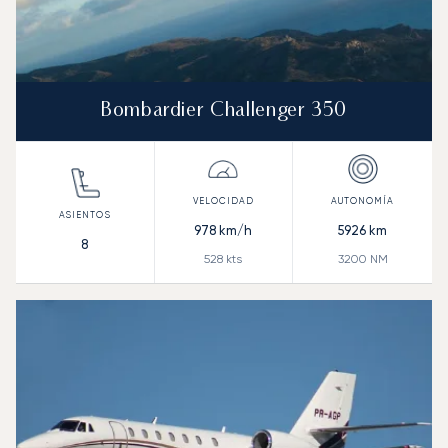
Bombardier Challenger 350
978
km/h
5926
km
8
528
kts
3200
NM