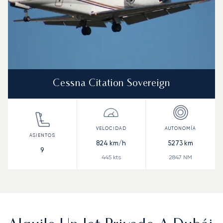
Cessna Citation Sovereign
824
km/h
5273
km
9
445
kts
2847
NM