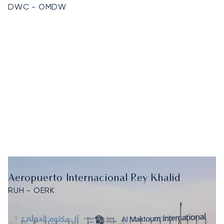
DWC - OMDW
Aeropuerto Internacional Rey Khalid
RUH - OERK