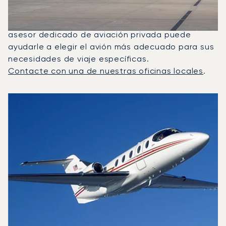
Citation Sovereign fueron los jets privados más
utilizados para vuelos entre Riad y Dubái. Un
asesor dedicado de aviación privada puede
ayudarle a elegir el avión más adecuado para sus
necesidades de viaje específicas.
Contacte con una de nuestras oficinas locales
.
Los 3 modelos de aeronave más frecuentes por número de
Foto de la aeronave
Modelo de aeronave
Asientos
Velocidad (km/h)
Velocidad (nudos)
Autonomía (km
Autonomía (NM)