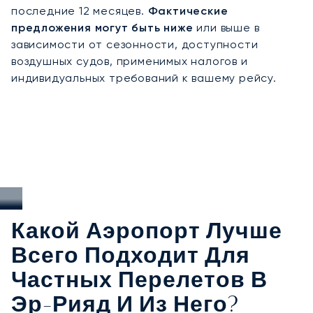
положиться. Для такого важного направления,
последние 12 месяцев.
Фактические
как Эр-Рияд, это означает, что мы берём на
предложения могут быть ниже
или выше в
себя решение всех организационных вопросов,
зависимости от сезонности, доступности
позволяя вам полностью сосредоточиться на
воздушных судов, применимых налогов и
поездке и ни о чём не беспокоиться.
индивидуальных требований к вашему рейсу.
Какой Аэропорт Лучше
Всего Подходит Для
Частных Перелетов В
Эр-Рияд И Из Него?