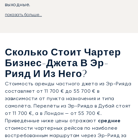
выходные.
показать больше...
Мы планируем ваш рейс в полном соответствии
с вашим графиком. На борту вы сможете
отдохнуть или поработать в атмосфере полной
конфиденциальности, наслаждаясь
первоклассным сервисом и меню, составленным
Сколько Стоит Чартер
специально для вас. Ваше время — наш главный
приоритет, поэтому вы получаете полную
Бизнес-Джета В Эр-
свободу выбора времени вылета. Мы
Рияд И Из Него?
позаботимся о том, чтобы вы прибыли в пункт
назначения отдохнувшим и готовым к делам,
Стоимость аренды частного джета из Эр-Рияда
будь то частный терминал Международного
составляет от 11 700 € до 55 700 € в
аэропорта имени короля Халида или любой
зависимости от пункта назначения и типа
другой удобный для вас аэродром.
самолёта. Перелёты из Эр-Рияда в Дубай стоят
от 11 700 €, а в Лондон — от 55 700 €.
Статус крупнейшего в Европе брокера частной
Приведённые ниже цены отражают
средние
авиации говорит о нашем богатом опыте и
стоимости чартерных рейсов по наиболее
глобальных связях, на которые вы можете
востребованным маршрутам через Эр-Рияд за