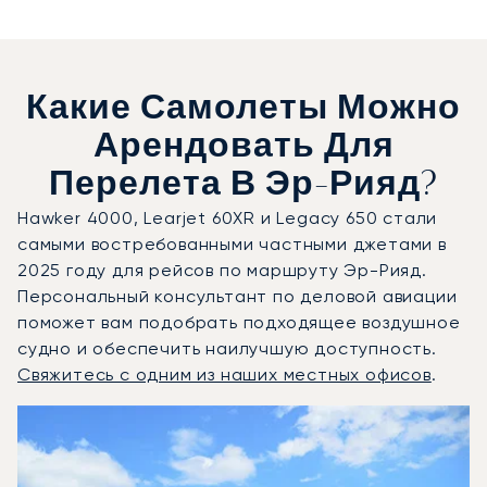
Какие Самолеты Можно
Арендовать Для
Перелета В Эр-Рияд?
Hawker 4000, Learjet 60XR и Legacy 650 стали
самыми востребованными частными джетами в
2025 году для рейсов по маршруту Эр-Рияд.
Персональный консультант по деловой авиации
поможет вам подобрать подходящее воздушное
судно и обеспечить наилучшую доступность.
Свяжитесь с одним из наших местных офисов
.
Эр-Рияд : 3 наиболее востребованные модели воздушны
Фото воздушного судна
Модель воздушного судна
Скорость (км/ч)
Скорость (узлы)
Дал
Дальность (NM)