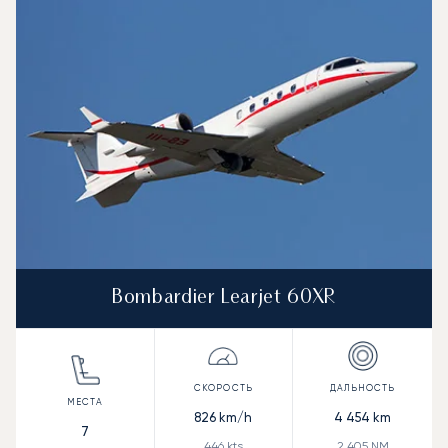
Bombardier Learjet 60XR
826
km/h
4 454
km
7
446
kts
2 405
NM