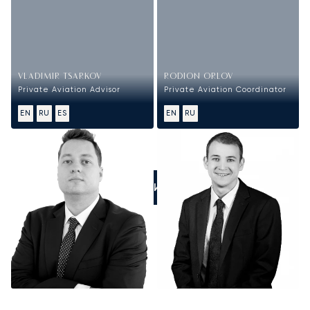
VLADIMIR TSARKOV
RODION ORLOV
Private Aviation Advisor
Private Aviation Coordinator
EN
RU
ES
EN
RU
ПОЗВОНИТЕ НАМ