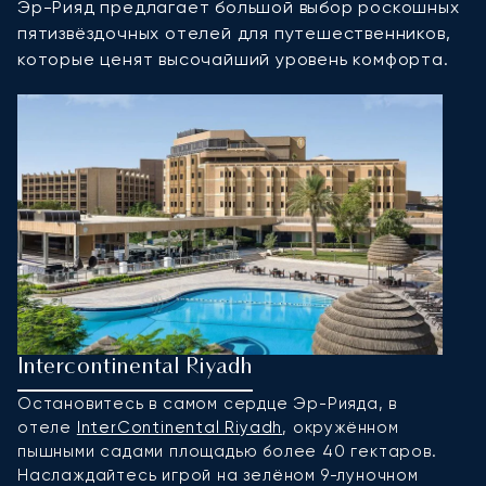
Эр-Рияд предлагает большой выбор роскошных
пятизвёздочных отелей для путешественников,
которые ценят высочайший уровень комфорта.
Intercontinental Riyadh
О
Остановитесь в самом сердце Эр-Рияда, в
О
отеле
InterContinental Riyadh
, окружённом
ж
пышными садами площадью более 40 гектаров.
с
Наслаждайтесь игрой на зелёном 9-луночном
т