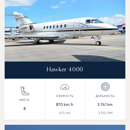
Hawker 4000
870
km/h
5 741
km
8
470
kts
3 100
NM