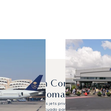
 Se Alquilan Con Más Frec
Roma?
l Global 5000 fueron los jets privados más utilizados 
legir el avión más adecuado para sus necesidades de v