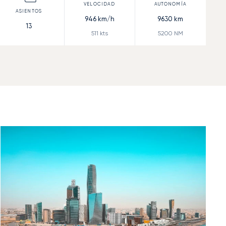
946
km/h
9630
km
13
511
kts
5200
NM