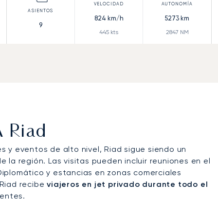
824
km/h
5273
km
9
445
kts
2847
NM
A Riad
 y eventos de alto nivel, Riad sigue siendo un
de la región. Las visitas pueden incluir reuniones en el
o Diplomático y estancias en zonas comerciales
. Riad recibe
viajeros en jet privado durante todo el
gentes.