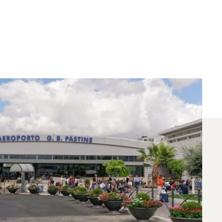
uencia Entre Riad Y
para vuelos entre Roma y Riad. Un asesor
iaje específicas.