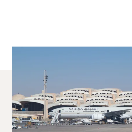
¿Qué Jets Privados
En 2025, el Phenom 300, el Citation Sovereign y e
dedicado de aviación privada puede ayudarle a e