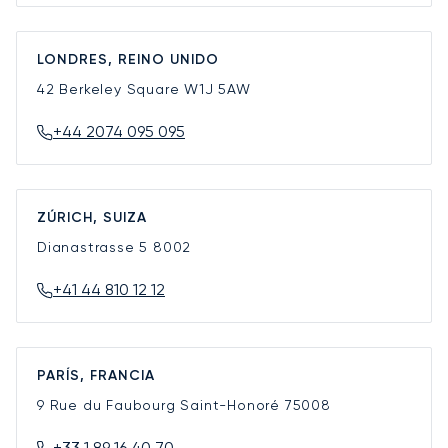
LONDRES, REINO UNIDO
42 Berkeley Square
W1J 5AW
+44 2074 095 095
ZÚRICH, SUIZA
Dianastrasse 5
8002
+41 44 810 12 12
PARÍS, FRANCIA
9 Rue du Faubourg Saint-Honoré
75008
+33 1 89 16 40 70