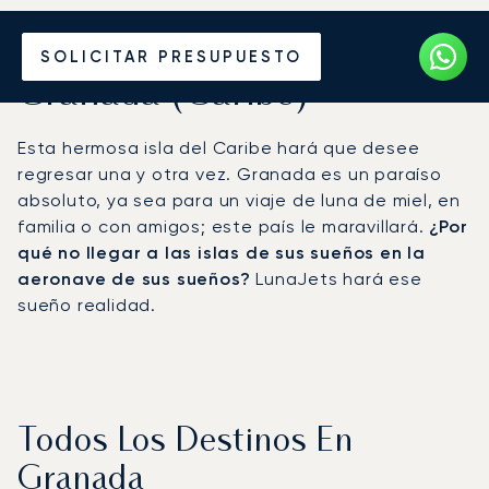
Alquile un Jet Privado en
SOLICITAR PRESUPUESTO
Granada (Caribe)
Esta hermosa isla del Caribe hará que desee
regresar una y otra vez. Granada es un paraíso
absoluto, ya sea para un viaje de luna de miel, en
familia o con amigos; este país le maravillará.
¿Por
qué no llegar a las islas de sus sueños en la
aeronave de sus sueños?
LunaJets hará ese
sueño realidad.
Todos Los Destinos En
Granada