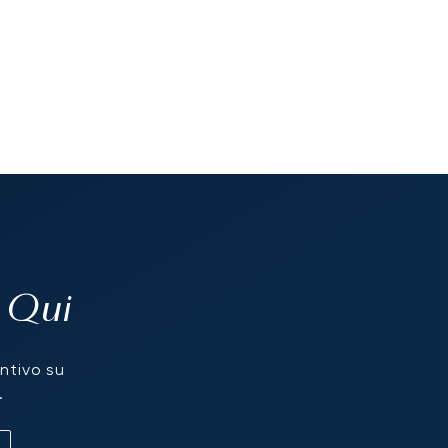
a Qui
entivo su
.