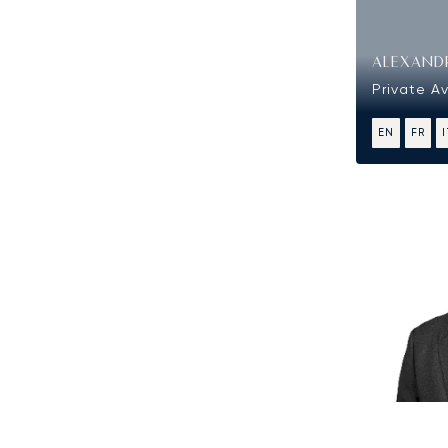
ALEXAND
Private Av
EN
FR