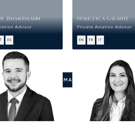
RE ZIMMERMANN
FRANCESCA GALANTE
iation Advisor
Private Aviation Advisor
IT
ES
EN
FR
IT
CHIAMATECI