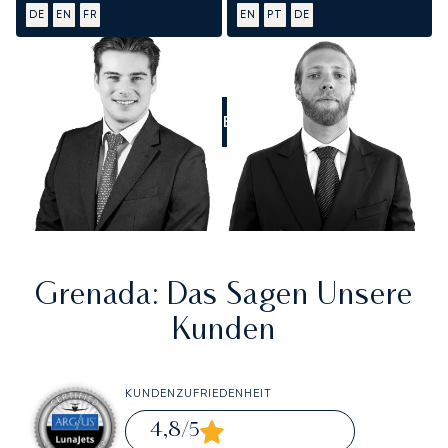
DE
EN
FR
EN
PT
DE
RUFEN SIE UNS AN
Grenada
: Das Sagen Unsere
Kunden
KUNDENZUFRIEDENHEIT
4,8
/5