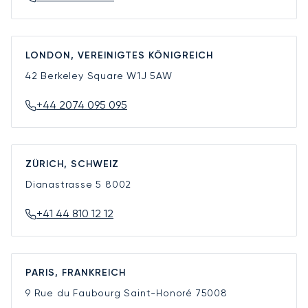
LONDON, VEREINIGTES KÖNIGREICH
42 Berkeley Square
W1J 5AW
+44 2074 095 095
ZÜRICH, SCHWEIZ
Dianastrasse 5
8002
+41 44 810 12 12
PARIS, FRANKREICH
9 Rue du Faubourg Saint-Honoré
75008