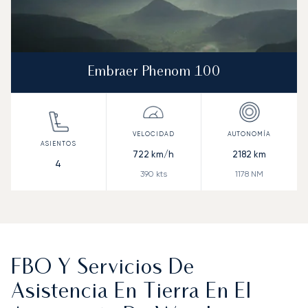
Embraer Phenom 100
722
km/h
2182
km
4
390
kts
1178
NM
FBO Y Servicios De
Asistencia En Tierra En El