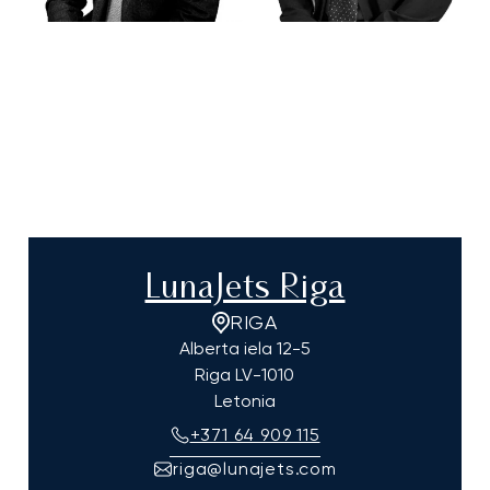
LunaJets Riga
RIGA
Alberta iela 12-5
Riga
LV-1010
Letonia
+371 64 909 115
riga@lunajets.com