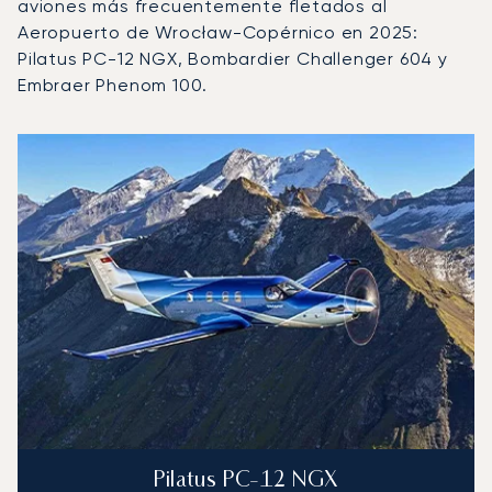
aviones más frecuentemente fletados al
Aeropuerto de Wrocław-Copérnico en 2025:
Pilatus PC-12 NGX, Bombardier Challenger 604 y
Embraer Phenom 100.
Aeropuerto de Wrocław-Copérnico : Los 3 modelos de ae
Foto de la aeronave
Modelo de aeronave
Asientos
Velocidad (km/h)
Velocidad (nudos)
Autonomía (km
Autonomía (NM)
Pilatus PC-12 NGX