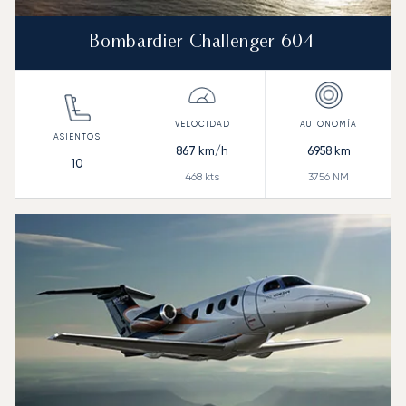
Bombardier Challenger 604
867
km/h
6958
km
10
468
kts
3756
NM