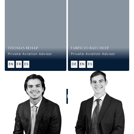
THOMAS BEHAR
FABRICIO BAECHLER
Private Aviation Advisor
Private Aviation Advisor
EN
FR
ES
DE
EN
ES
LLÁMENOS