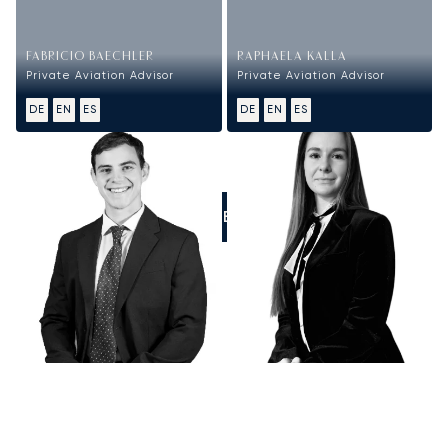
FABRICIO BAECHLER
RAPHAELA KALLA
Private Aviation Advisor
Private Aviation Advisor
DE
EN
ES
DE
EN
ES
RUFEN SIE UNS AN