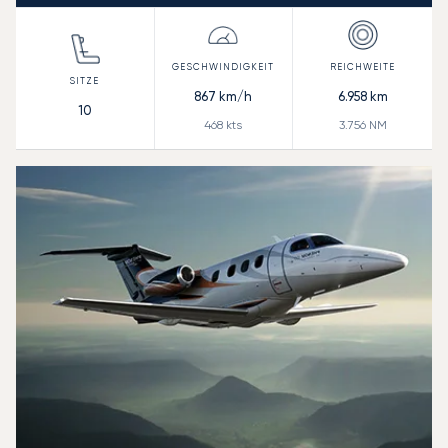
867
km/h
6.958
km
10
468
kts
3.756
NM