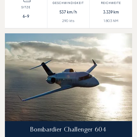
537
km/h
3.339
km
6-9
290
kts
1.803
NM
Bombardier Challenger 604