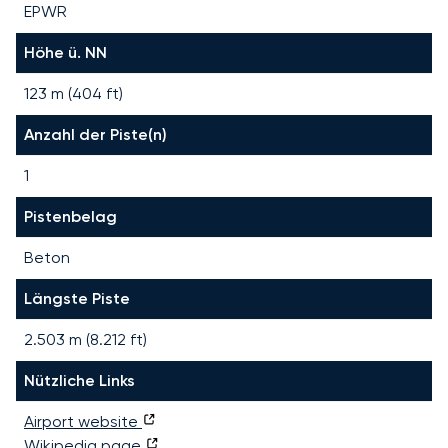
EPWR
Höhe ü. NN
123 m (404 ft)
Anzahl der Piste(n)
1
Pistenbelag
Beton
Längste Piste
2.503
m (
8.212
ft)
Nützliche Links
Airport website
Wikipedia page