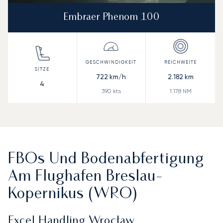
Embraer Phenom 100
722
km/h
2.182
km
4
390
kts
1.178
NM
FBOs Und Bodenabfertigung
Am Flughafen Breslau-
Kopernikus (WRO)
Excel Handling Wrocław