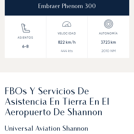
Embraer Phenom 300
822
km/h
3723
km
6-8
444
kts
2010
NM
FBOs Y Servicios De
Asistencia En Tierra En El
Aeropuerto De Shannon
Universal Aviation Shannon