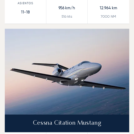
956
km/h
12.964
km
11-18
516
kts
7000
NM
Cessna Citation Mustang