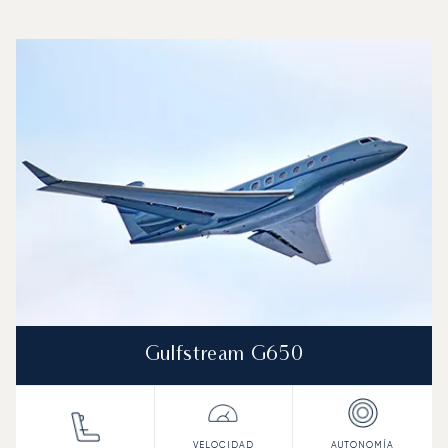
Aeropuerto de Shannon : Los 3 modelos de aeronave más
Foto de la aeronave
Modelo de aeronave
Asientos
Velocidad (km/h)
Velocidad (nudos)
Autonomía (km
Autonomía (NM)
Gulfstream G650