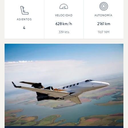
628
km/h
2161
km
4
339
kts
1167
NM